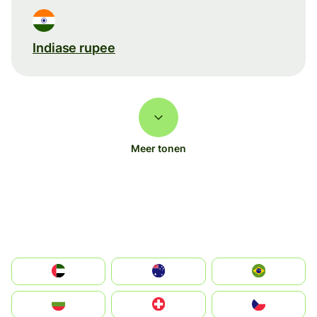
Indiase rupee
Meer tonen
الإمارات العربية المتحدة
Australia
Brazil
България
Switzerland
Czechia