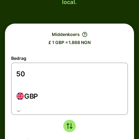
local.
Middenkoers
£ 1 GBP = 1.868 NGN
Bedrag
GBP