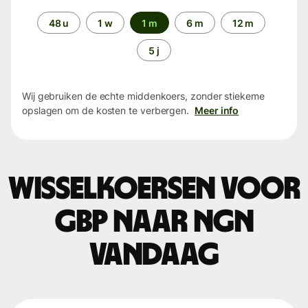
Periode
48 u
1 w
1 m
6 m
12 m
5 j
Wij gebruiken de echte middenkoers, zonder stiekeme
opslagen om de kosten te verbergen.
Meer info
Wisselkoersen voor
GBP naar NGN
vandaag