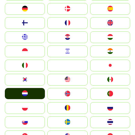
Deutschland
Denmark
España
Suomi
France
United Kingdom
Greece
Hrvatska
Magyarország
Indonesia
Israel
India
Italia
JA
Japan
South Korea
Malay
Mexico
Nederland
Norge
Portugal
Polska
România
Россия
Slovensko
Ruoŧŧa
ไทย