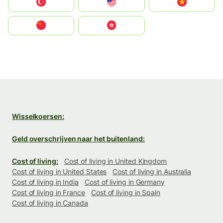
Türkiye
United States
Vietnam
中国
中國香港特別行政區
Wisselkoersen:
Geld overschrijven naar het buitenland:
Cost of living:
Cost of living in United Kingdom
Cost of living in United States
Cost of living in Australia
Cost of living in India
Cost of living in Germany
Cost of living in France
Cost of living in Spain
Cost of living in Canada