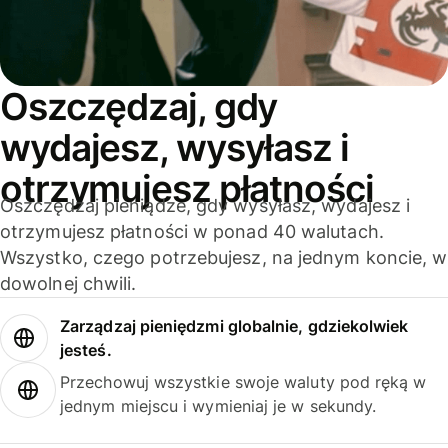
Oszczędzaj, gdy
wydajesz, wysyłasz i
otrzymujesz płatności
Oszczędzaj pieniądze, gdy wysyłasz, wydajesz i
otrzymujesz płatności w ponad 40 walutach.
Wszystko, czego potrzebujesz, na jednym koncie, w
dowolnej chwili.
Zarządzaj pieniędzmi globalnie, gdziekolwiek
jesteś.
Przechowuj wszystkie swoje waluty pod ręką w
jednym miejscu i wymieniaj je w sekundy.