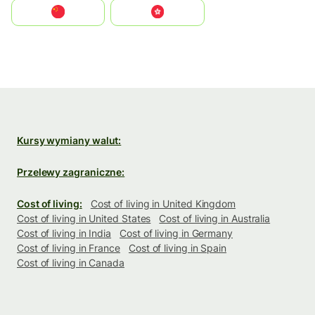
中国
中國香港特別行政區
Kursy wymiany walut:
Przelewy zagraniczne:
Cost of living:
Cost of living in United Kingdom
Cost of living in United States
Cost of living in Australia
Cost of living in India
Cost of living in Germany
Cost of living in France
Cost of living in Spain
Cost of living in Canada