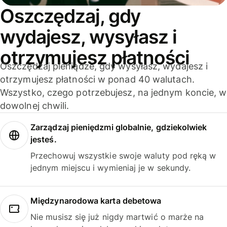
Oszczędzaj, gdy
wydajesz, wysyłasz i
otrzymujesz płatności
Oszczędzaj pieniądze, gdy wysyłasz, wydajesz i
otrzymujesz płatności w ponad 40 walutach.
Wszystko, czego potrzebujesz, na jednym koncie, w
dowolnej chwili.
Zarządzaj pieniędzmi globalnie, gdziekolwiek
jesteś.
Przechowuj wszystkie swoje waluty pod ręką w
jednym miejscu i wymieniaj je w sekundy.
Międzynarodowa karta debetowa
Nie musisz się już nigdy martwić o marże na