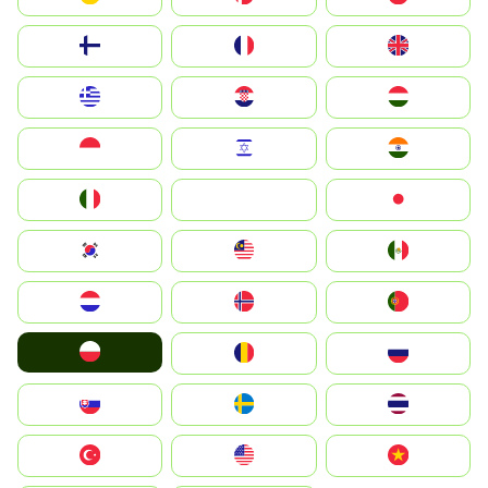
Suomi
France
United Kingdom
Greece
Hrvatska
Magyarország
Indonesia
Israel
India
Italia
JA
Japan
South Korea
Malay
Mexico
Nederland
Norge
Portugal
Polska
România
Россия
Slovensko
Ruoŧŧa
ไทย
Türkiye
United States
Vietnam