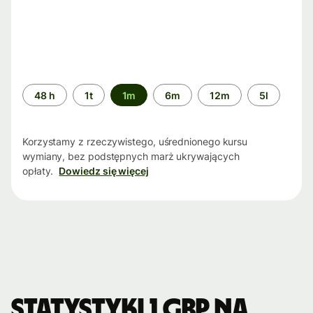
Przedział
48 h
1t
1m
6m
12m
5l
czasu
Korzystamy z rzeczywistego, uśrednionego kursu
wymiany, bez podstępnych marż ukrywających
opłaty.
Dowiedz się więcej
Statystyki 1 GBP na