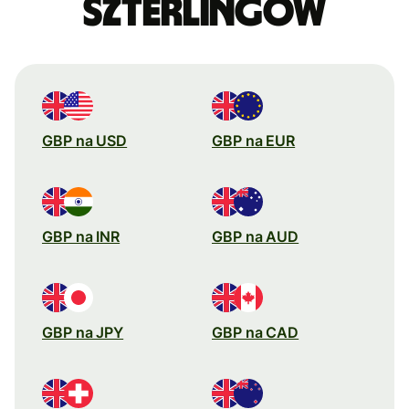
szterlingów
GBP na USD
GBP na EUR
GBP na INR
GBP na AUD
GBP na JPY
GBP na CAD