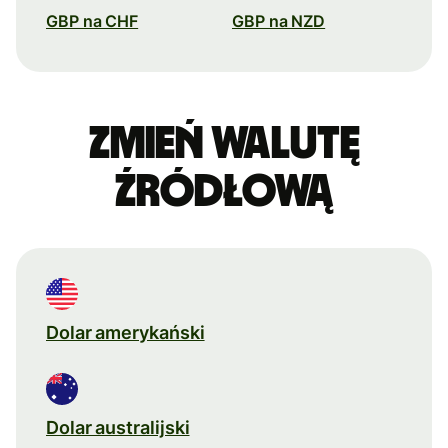
GBP na CHF
GBP na NZD
Zmień walutę
źródłową
Dolar amerykański
Dolar australijski