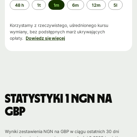
Przedział
48 h
1t
1m
6m
12m
5l
czasu
Korzystamy z rzeczywistego, uśrednionego kursu
wymiany, bez podstępnych marż ukrywających
opłaty.
Dowiedz się więcej
Statystyki 1 NGN na
GBP
Wyniki zestawienia NGN na GBP w ciągu ostatnich 30 dni