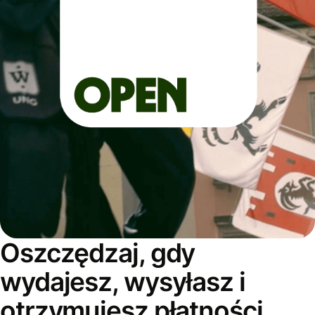
Oszczędzaj, gdy
wydajesz, wysyłasz i
otrzymujesz płatności