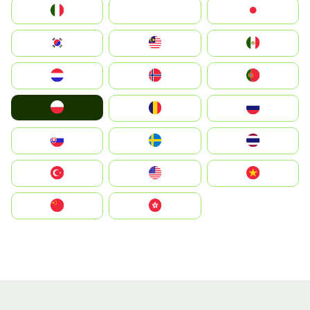
Italia
JA
Japan
South Korea
Malay
Mexico
Nederland
Norge
Portugal
Polska
România
Россия
Slovensko
Ruoŧŧa
ไทย
Türkiye
United States
Vietnam
中国
中國香港特別行政區