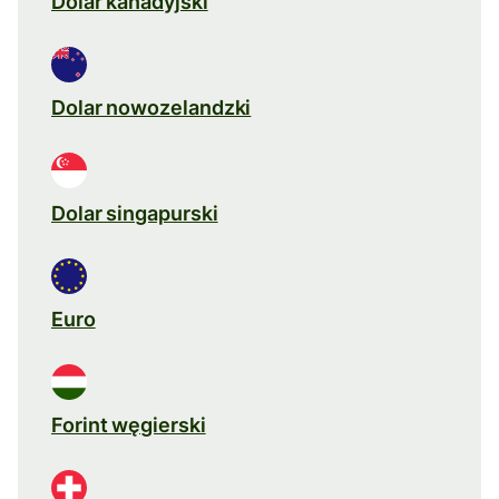
Dolar kanadyjski
Dolar nowozelandzki
Dolar singapurski
Euro
Forint węgierski