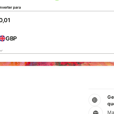
nverter para
GBP
Ge
qu
Ma