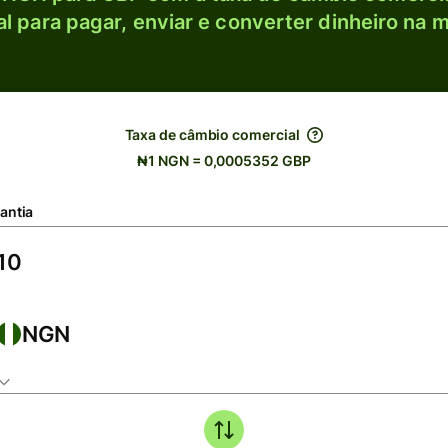
l para pagar, enviar e converter dinheiro na m
Taxa de câmbio comercial
₦1 NGN = 0,0005352 GBP
antia
NGN