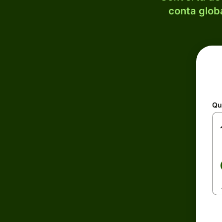
conta globa
Qu