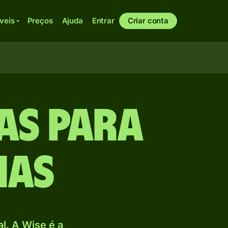
veis
Preços
Ajuda
Entrar
Criar conta
as para
nas
. A Wise é a