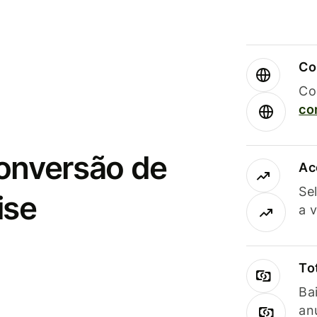
Co
Co
co
conversão de
Ac
Se
ise
a 
To
Ba
an