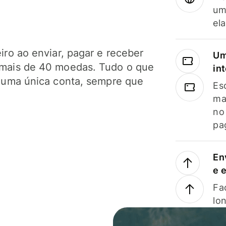
um
el
ro ao enviar, pagar e receber
Um
mais de 40 moedas. Tudo o que
in
 uma única conta, sempre que
Es
ma
no
pa
En
e 
Faç
lo