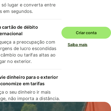
 só lugar e converta entre
as em segundos.
 cartão de débito
Criar conta
ternacional
queça a preocupação com
Saiba mais
rgens de lucro escondidas
 câmbio ou tarifas altas ao
gar no exterior.
vie dinheiro para o exterior
economize em tarifas
a o seu dinheiro ir mais
nge, não importa a distância.