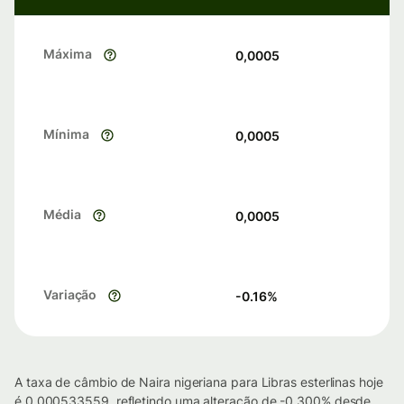
Máxima
0,0005
Mínima
0,0005
Média
0,0005
Variação
-0.16
%
A taxa de câmbio de Naira nigeriana para Libras esterlinas hoje
é 0.000533559, refletindo uma alteração de -0.300% desde