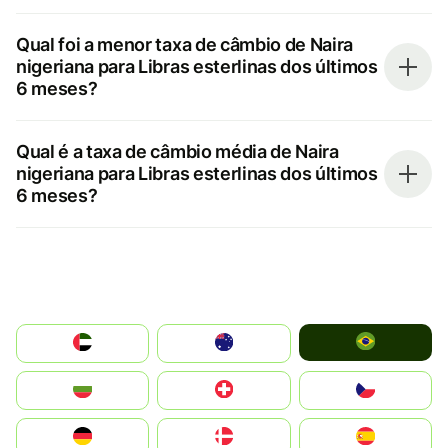
Qual foi a menor taxa de câmbio de Naira
nigeriana para Libras esterlinas dos últimos
6 meses?
Qual é a taxa de câmbio média de Naira
nigeriana para Libras esterlinas dos últimos
6 meses?
Brazil
الإمارات العربية المتحدة
Australia
България
Switzerland
Czechia
Deutschland
Denmark
España