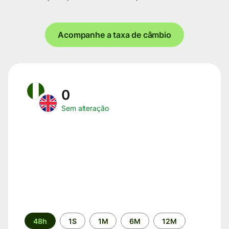
Acompanhe a taxa de câmbio
0
Sem alteração
Período
48h
1S
1M
6M
12M
de