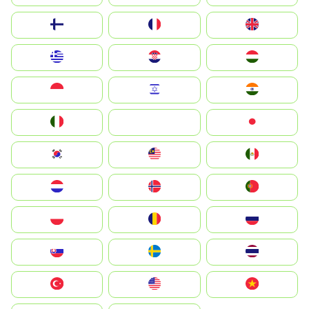
Suomi
France
United Kingdom
Greece
Hrvatska
Magyarország
Indonesia
Israel
India
Italia
JA
Japan
South Korea
Malay
Mexico
Nederland
Norge
Portugal
Polska
România
Россия
Slovensko
Ruoŧŧa
ไทย
Türkiye
United States
Vietnam