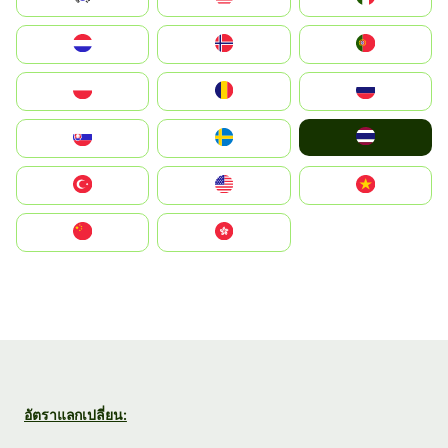
Nederland
Norge
Portugal
Polska
România
Россия
ไทย
Slovensko
Ruoŧŧa
Türkiye
United States
Vietnam
中国
中國香港特別行政區
อัตราแลกเปลี่ยน: