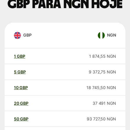
GBP para NGN hoje
GBP
NGN
1
GBP
1 874,55
NGN
5
GBP
9 372,75
NGN
10
GBP
18 745,50
NGN
20
GBP
37 491
NGN
50
GBP
93 727,50
NGN