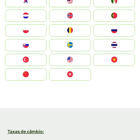
South Korea
Malay
Mexico
Nederland
Norge
Portugal
Polska
România
Россия
Slovensko
Ruoŧŧa
ไทย
Türkiye
United States
Vietnam
中国
中國香港特別行政區
Taxas de câmbio: