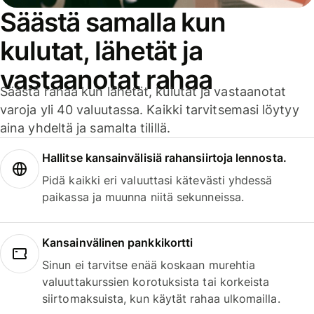
Säästä samalla kun
kulutat, lähetät ja
vastaanotat rahaa
Säästä rahaa kun lähetät, kulutat ja vastaanotat
varoja yli 40 valuutassa. Kaikki tarvitsemasi löytyy
aina yhdeltä ja samalta tilillä.
Hallitse kansainvälisiä rahansiirtoja lennosta.
Pidä kaikki eri valuuttasi kätevästi yhdessä
paikassa ja muunna niitä sekunneissa.
Kansainvälinen pankkikortti
Sinun ei tarvitse enää koskaan murehtia
valuuttakurssien korotuksista tai korkeista
siirtomaksuista, kun käytät rahaa ulkomailla.