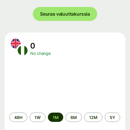
Seuraa valuuttakurssia
0
No change
Time
48H
1W
1M
6M
12M
5Y
period