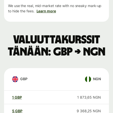
We use the real, mid-market rate with no sneaky mark-up
to hide the fees.
Learn more
Valuuttakurssit
tänään: GBP → NGN
GBP
NGN
1
GBP
1 873,65
NGN
5
GBP
9 368,25
NGN