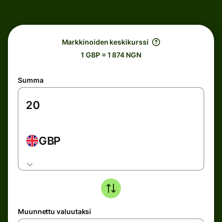
Markkinoiden keskikurssi
1 GBP = 1 874 NGN
Summa
GBP
Muunnettu valuutaksi