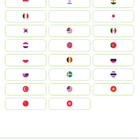
Indonesia
Israel
India
Italia
JA
Japan
South Korea
Malay
Mexico
Nederland
Norge
Portugal
Polska
România
Россия
Slovensko
Ruoŧŧa
ไทย
Türkiye
United States
Vietnam
中国
中國香港特別行政區