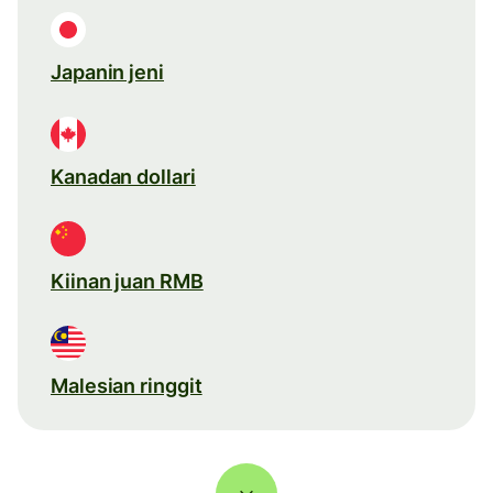
Japanin jeni
Kanadan dollari
Kiinan juan RMB
Malesian ringgit