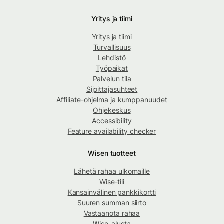
Yritys ja tiimi
Yritys ja tiimi
Turvallisuus
Lehdistö
Työpaikat
Palvelun tila
Sijoittajasuhteet
Affiliate-ohjelma ja kumppanuudet
Ohjekeskus
Accessibility
Feature availability checker
Wisen tuotteet
Lähetä rahaa ulkomaille
Wise-tili
Kansainvälinen pankkikortti
Suuren summan siirto
Vastaanota rahaa
Wise-alusta