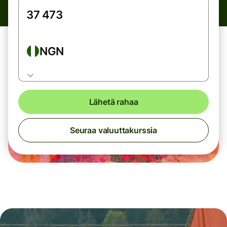
NGN
Lähetä rahaa
Seuraa valuuttakurssia