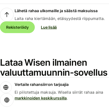
Lähetä rahaa ulkomaille ja säästä maksuissa
Laita raha kiertämään, etäisyydestä riippumatta.
Rekisteröidy
Lue lisää
Lataa Wisen ilmainen
valuuttamuunnin-sovellus
Vertaile rahansiirron tarjoajia
Ei piilotettuja maksuja. Wisella siirrät rahaa aina
markkinoiden keskikurssilla
.