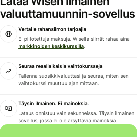
Lataa Wisen ilmainen
valuuttamuunnin-sovellus
Vertaile rahansiirron tarjoajia
Ei piilotettuja maksuja. Wisella siirrät rahaa aina
markkinoiden keskikurssilla
.
Seuraa reaaliaikaisia vaihtokursseja
Tallenna suosikkivaluuttasi ja seuraa, miten sen
vaihtokurssi muuttuu ajan mittaan.
Täysin ilmainen. Ei mainoksia.
Lataus onnistuu vain sekunneissa. Täysin ilmainen
sovellus, jossa ei ole ärsyttäviä mainoksia.