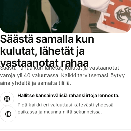
Säästä samalla kun
kulutat, lähetät ja
vastaanotat rahaa
Säästä rahaa kun lähetät, kulutat ja vastaanotat
varoja yli 40 valuutassa. Kaikki tarvitsemasi löytyy
aina yhdeltä ja samalta tilillä.
Hallitse kansainvälisiä rahansiirtoja lennosta.
Pidä kaikki eri valuuttasi kätevästi yhdessä
paikassa ja muunna niitä sekunneissa.