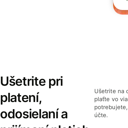
Ušetrite pri
Ušetrite na o
platení,
plaťte vo v
potrebujete
odosielaní a
účte.