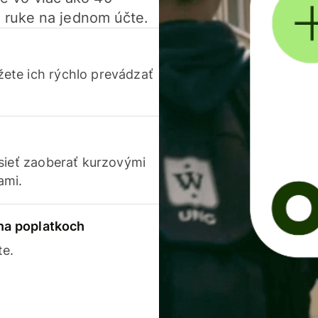
 ruke na jednom účte.
ete ich rýchlo prevádzať
usieť zaoberať kurzovými
ami.
 na poplatkoch
te.