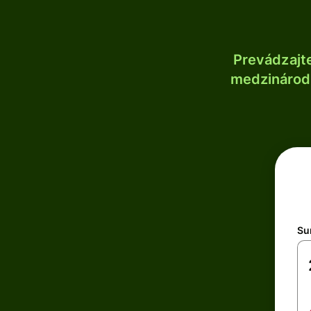
Prevádzajt
medzinárodn
Su