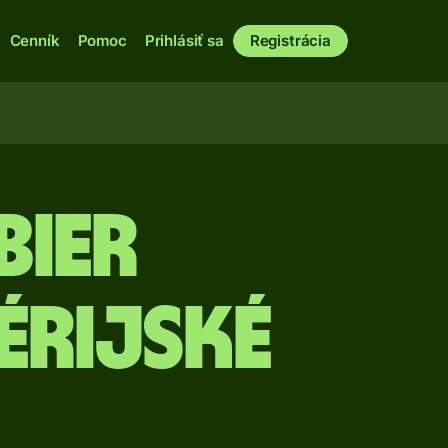
Cenník
Pomoc
Prihlásiť sa
Registrácia
bier
érijské