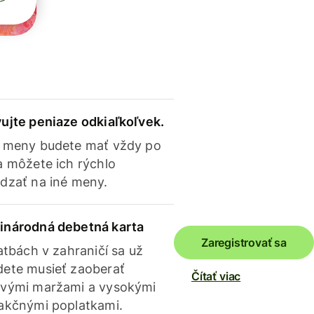
ujte peniaze odkiaľkoľvek.
 meny budete mať vždy po
a môžete ich rýchlo
dzať na iné meny.
inárodná debetná karta
Zaregistrovať sa
latbách v zahraničí sa už
ete musieť zaoberať
Čítať viac
vými maržami a vysokými
akčnými poplatkami.