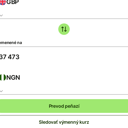
GBP
emenené na
NGN
Prevod peňazí
Sledovať výmenný kurz