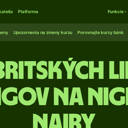
katelia
Platforma
Funkcie
meny
Upozornenia na zmeny kurzu
Porovnajte kurzy bánk
Britských li
ngov na nig
nairy