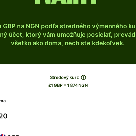
e GBP na NGN podľa stredného výmenného kur
ý účet, ktorý vám umožňuje posielať, prevádza
všetko ako doma, nech ste kdekoľvek.
Stredový kurz
£1 GBP = 1 874 NGN
ma