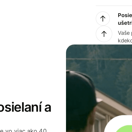
Posie
ušetr
Vaše
kdeko
osielaní a
ťte vo viac ako 40