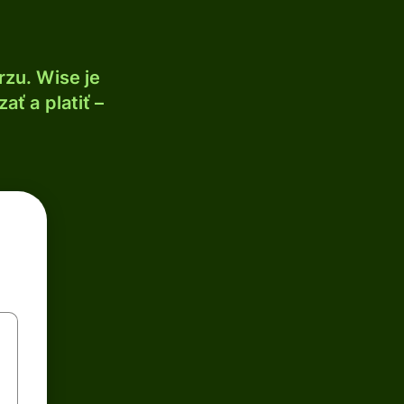
zu. Wise je
ť a platiť –