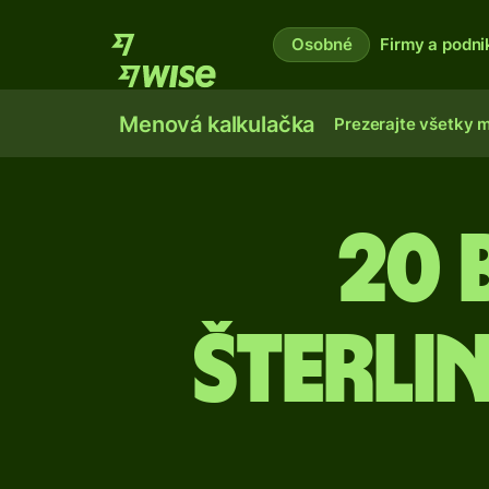
Osobné
Firmy a podni
Menová kalkulačka
Prezerajte všetky 
20 
šterli