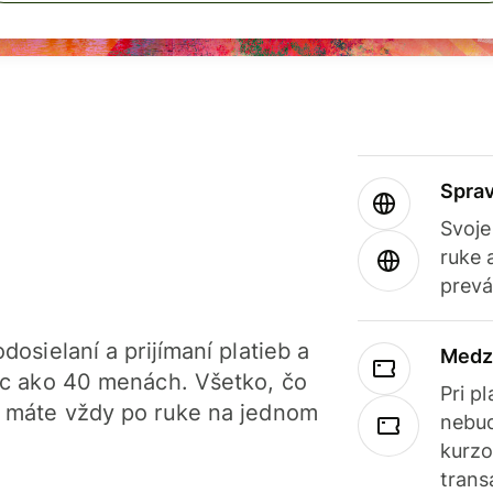
Sprav
Svoje
ruke 
prevá
dosielaní a prijímaní platieb a
Medz
iac ako 40 menách. Všetko, čo
Pri p
, máte vždy po ruke na jednom
nebud
kurzo
trans