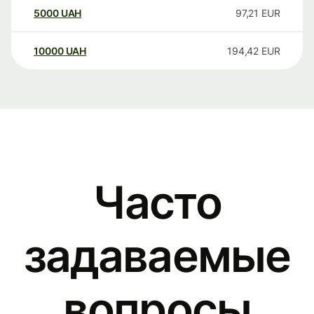
5000
UAH
97,21
EUR
10000
UAH
194,42
EUR
Часто
задаваемые
вопросы