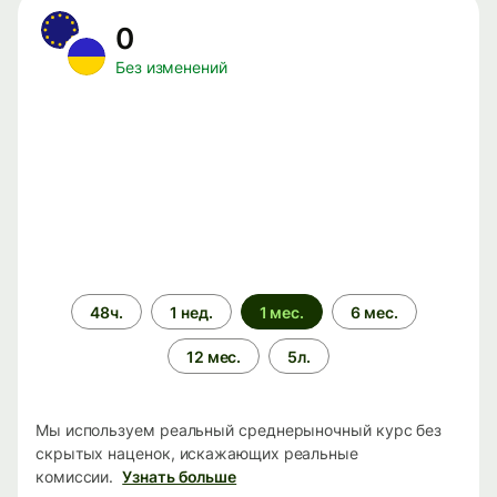
0
Без изменений
Период
48ч.
1 нед.
1 мес.
6 мес.
времени
12 мес.
5л.
Мы используем реальный среднерыночный курс без
скрытых наценок, искажающих реальные
комиссии.
Узнать больше