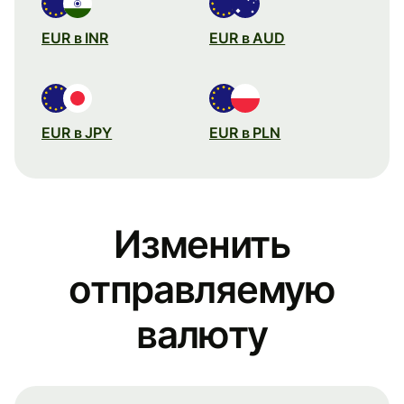
EUR в INR
EUR в AUD
EUR в JPY
EUR в PLN
Изменить
отправляемую
валюту