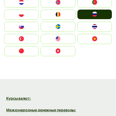
Nederland
Norge
Portugal
Россия
Polska
România
Slovensko
Ruoŧŧa
ไทย
Türkiye
United States
Vietnam
中国
中國香港特別行政區
Курсы валют:
Международные денежные переводы: