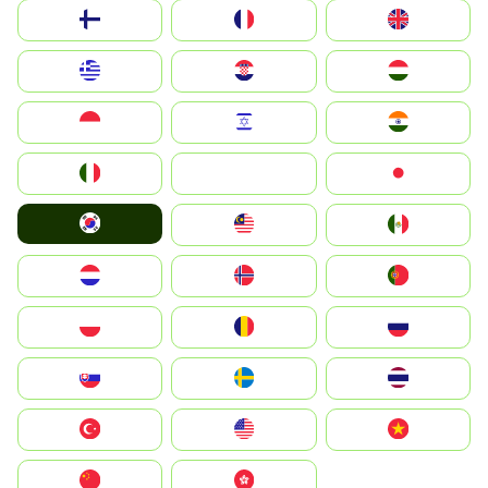
Suomi
France
United Kingdom
Greece
Hrvatska
Magyarország
Indonesia
Israel
India
Italia
JA
Japan
South Korea
Malay
Mexico
Nederland
Norge
Portugal
Polska
România
Россия
Slovensko
Ruoŧŧa
ไทย
Türkiye
United States
Vietnam
中国
中國香港特別行政區