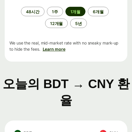
기
48시간
1주
1개월
6개월
간
12개월
5년
We use the real, mid-market rate with no sneaky mark-up
to hide the fees.
Learn more
오늘의 BDT → CNY 환
율