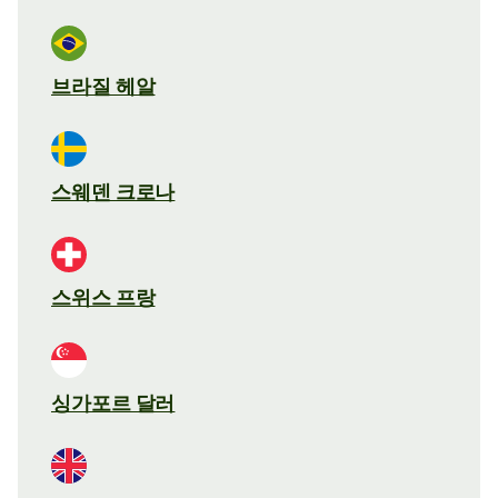
브라질 헤알
스웨덴 크로나
스위스 프랑
싱가포르 달러