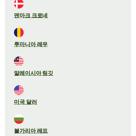
덴마크 크로네
루마니아 레우
말레이시아 링깃
미국 달러
불가리아 레프