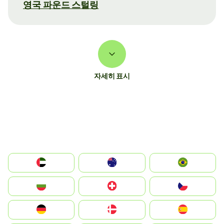
영국 파운드 스털링
자세히 표시
الإمارات العربية المتحدة
Australia
Brazil
България
Switzerland
Czechia
Deutschland
Denmark
España