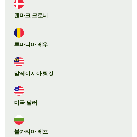
덴마크 크로네
루마니아 레우
말레이시아 링깃
미국 달러
불가리아 레프