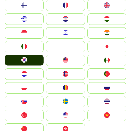
Suomi
France
United Kingdom
Greece
Hrvatska
Magyarország
Indonesia
Israel
India
Italia
JA
Japan
South Korea
Malay
Mexico
Nederland
Norge
Portugal
Polska
România
Россия
Slovensko
Ruoŧŧa
ไทย
Türkiye
United States
Vietnam
中国
中國香港特別行政區