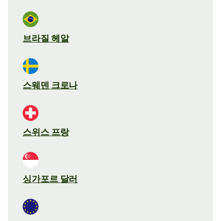
브라질 헤알
스웨덴 크로나
스위스 프랑
싱가포르 달러