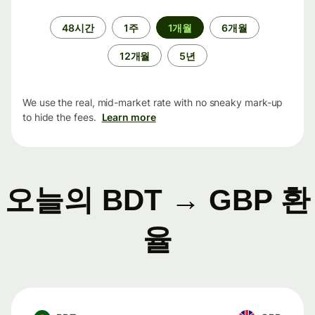
기
48시간
1주
1개월
6개월
간
12개월
5년
We use the real, mid-market rate with no sneaky mark-up
to hide the fees.
Learn more
오늘의 BDT → GBP 환
율