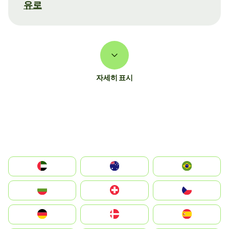
유로
자세히 표시
الإمارات العربية المتحدة
Australia
Brazil
България
Switzerland
Czechia
Deutschland
Denmark
España