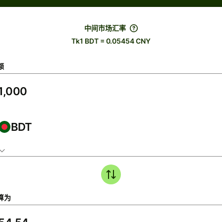
中间市场汇率
Tk1 BDT = 0.05454 CNY
额
BDT
算为