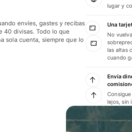
lugar y c
uando envíes, gastes y recibas
Una tarje
 40 divisas. Todo lo que
No vuelva
na sola cuenta, siempre que lo
sobreprec
las altas
cuando ga
Envía din
comision
Consigue 
lejos, sin