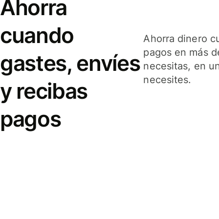
Ahorra
cuando
Ahorra dinero c
pagos en más de
gastes, envíes
necesitas, en u
necesites.
y recibas
pagos