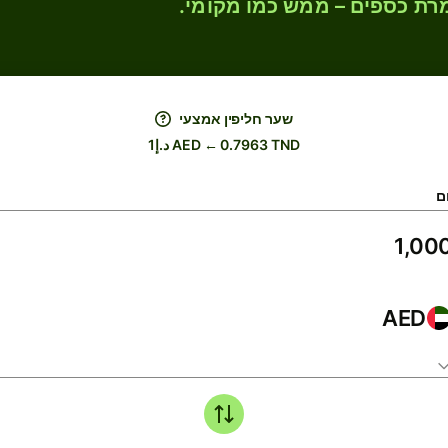
רת כספים – ממש כמו מקומי.
שער חליפין אמצעי
د.إ1 AED ← 0.7963 TND
ם
AED