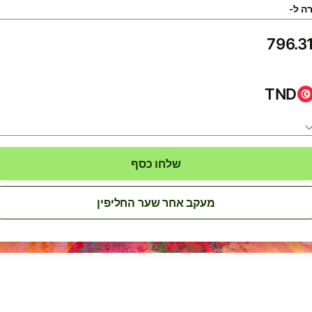
ה ל-
TND
שלחו כסף
מעקב אחר שער החליפין