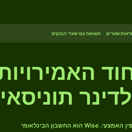
ראות שערים
השוואה עם שערי הבנקים
וד האמירויות
לדינר תוניסאי
המירו AED ל- TND לפי שער החליפין האמצעי. Wise הוא החשבון הבינלאומי