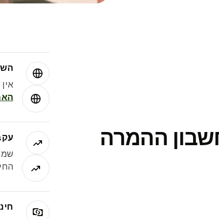
השו
אין עמ
האמ
חשבון ההמרה
עקב
שמר
החלי
חינם