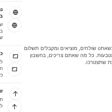
נה
בע
שמ
במ
שנ
חסכו כסף כשאתo שולחים, מוציאים ומקבלים תשלום
כר
ל 40 מטבעות. כל מה שאתם צריכים, בחשבון
ת שתצטרכו.
לע
חל
כש
של
תנ
לא