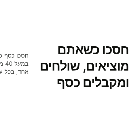
חסכו כשאתם
מוציאים, שולחים
במע
אחד, בכל ע
ומקבלים כסף