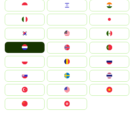
Indonesia
Israel
India
Italia
JA
Japan
South Korea
Malay
Mexico
Nederland
Norge
Portugal
Polska
România
Россия
Slovensko
Ruoŧŧa
ไทย
Türkiye
United States
Vietnam
中国
中國香港特別行政區