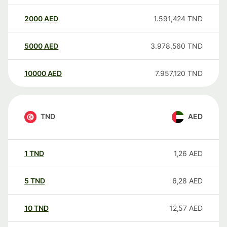
2000
AED
1.591,424
TND
5000
AED
3.978,560
TND
10000
AED
7.957,120
TND
TND
AED
1
TND
1,26
AED
5
TND
6,28
AED
10
TND
12,57
AED