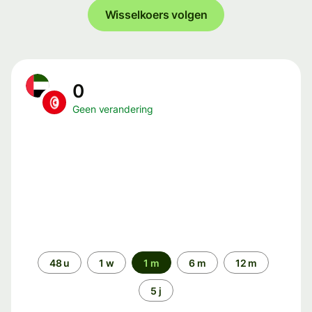
Wisselkoers volgen
0
Geen verandering
Periode
48 u
1 w
1 m
6 m
12 m
5 j