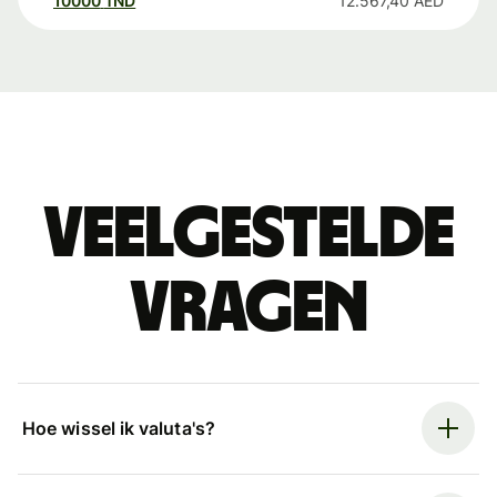
10000
TND
12.567,40
AED
Veelgestelde
vragen
Hoe wissel ik valuta's?