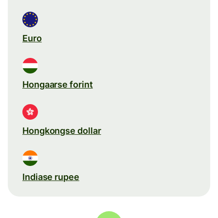
Euro
Hongaarse forint
Hongkongse dollar
Indiase rupee