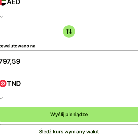
AED
zewalutowano na
TND
Wyślij pieniądze
Śledź kurs wymiany walut