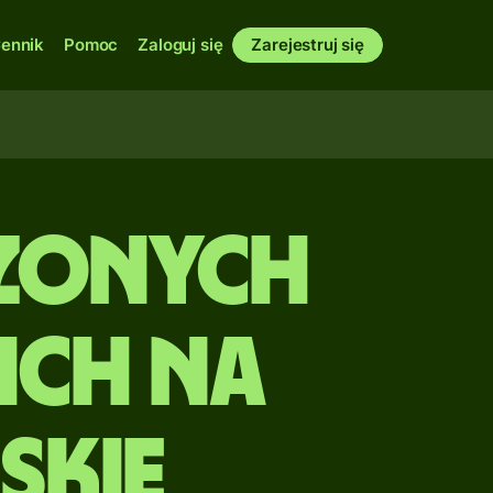
ennik
Pomoc
Zaloguj się
Zarejestruj się
zonych
ich na
skie