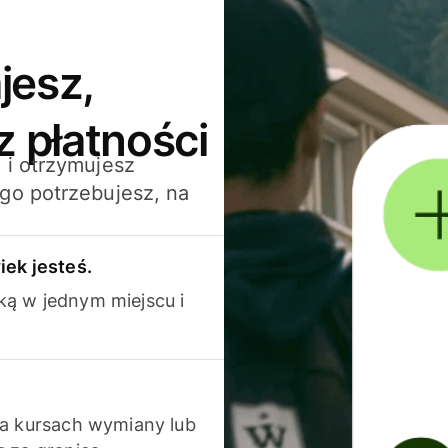
jesz,
z płatności
 i otrzymujesz
go potrzebujesz, na
iek jesteś.
ką w jednym miejscu i
na kursach wymiany lub