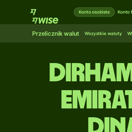
Konto osobiste
Konto 
Przelicznik walut
Wszystkie waluty
Wi
Dirha
Emira
Din