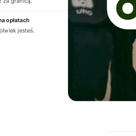
 za granicą.
na opłatach
olwiek jesteś.