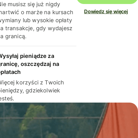
ie musisz się już nigdy
Dowiedz się więcej
martwić o marże na kursach
wymiany lub wysokie opłaty
za transakcje, gdy wydajesz
a granicą.
Wysyłaj pieniądze za
granicę, oszczędzaj na
opłatach
Więcej korzyści z Twoich
pieniędzy, gdziekolwiek
esteś.