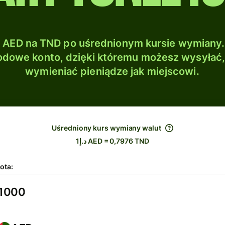
AED na TND po uśrednionym kursie wymiany.
dowe konto, dzięki któremu możesz wysyłać
wymieniać pieniądze jak miejscowi.
Uśredniony kurs wymiany walut
د.إ1 AED = 0,7976 TND
ota: