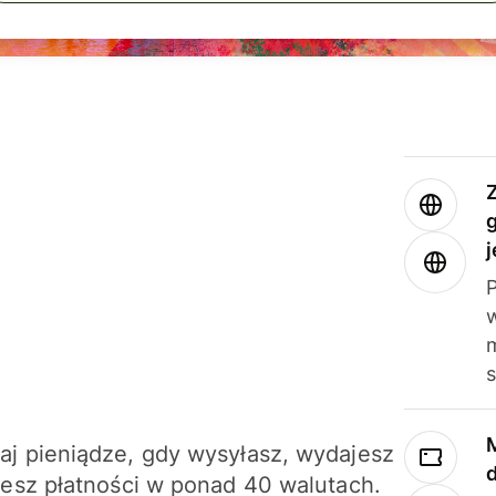
j
m
j pieniądze, gdy wysyłasz, wydajesz
jesz płatności w ponad 40 walutach.