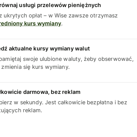
równaj usługi przelewów pieniężnych
z ukrytych opłat – w Wise zawsze otrzymasz
redniony kurs wymiany
.
edź aktualne kursy wymiany walut
pamiętaj swoje ulubione waluty, żeby obserwować,
k zmienia się kurs wymiany.
łkowicie darmowa, bez reklam
bierz w sekundy. Jest całkowicie bezpłatna i bez
ytujących reklam.