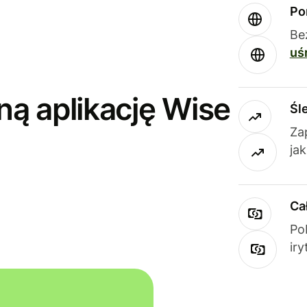
Po
Be
uś
ną aplikację Wise
Śl
Za
ja
Ca
Po
ir