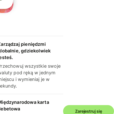
Zarządzaj pieniędzmi
globalnie, gdziekolwiek
esteś.
Przechowuj wszystkie swoje
waluty pod ręką w jednym
iejscu i wymieniaj je w
sekundy.
Międzynarodowa karta
debetowa
Zarejestruj się