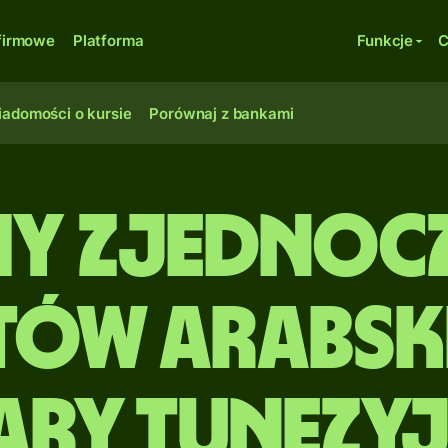
firmowe
Platforma
Funkcje
C
adomości o kursie
Porównaj z bankami
my Zjednoc
tów Arabsk
ary tunezyj