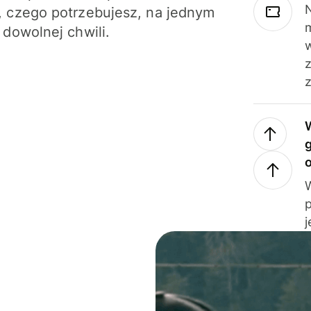
N
 czego potrzebujesz, na jednym
 dowolnej chwili.
z
j