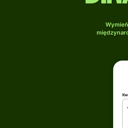
Wymień 
międzynaro
Kw