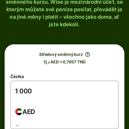
směnného kurzu. Wise je mezinárodní účet, se
kterým můžete své peníze posílat, převádět je
na jiné měny i platit – všechno jako doma, ať
jste kdekoli.
Středový směnný kurz
د.إ1 AED = 0,7957 TND
Částka
AED