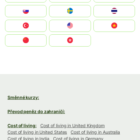
Slovensko
Ruoŧŧa
ไทย
Türkiye
United States
Vietnam
中国
中國香港特別行政區
Směnné kurzy:
Převod peněz do zahraničí:
Cost of living:
Cost of living in United Kingdom
Cost of living in United States
Cost of living in Australia
Cost of living in India
Cost of living in Germany