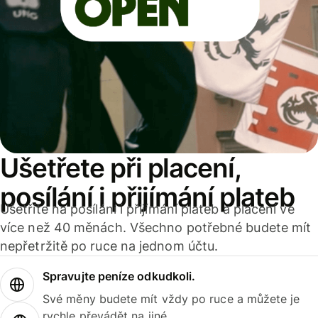
Ušetřete při placení,
posílání i přijímání plateb
Ušetříte na posílání i přijímání plateb a placení ve
více než 40 měnách. Všechno potřebné budete mít
nepřetržitě po ruce na jednom účtu.
Spravujte peníze odkudkoli.
Své měny budete mít vždy po ruce a můžete je
rychle převádět na jiné.