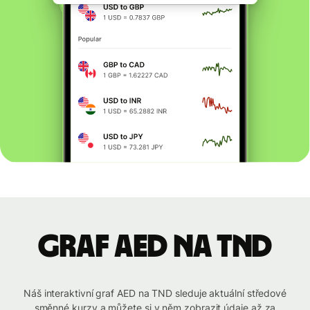
graf AED na TND
Náš interaktivní graf AED na TND sleduje aktuální středové
směnné kurzy a můžete si v něm zobrazit údaje až za