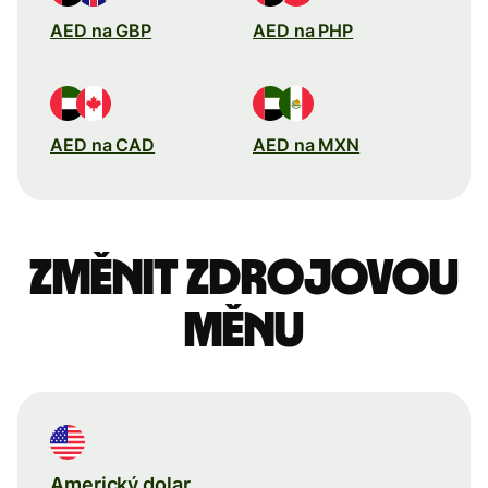
AED na GBP
AED na PHP
AED na CAD
AED na MXN
Změnit zdrojovou
měnu
Americký dolar