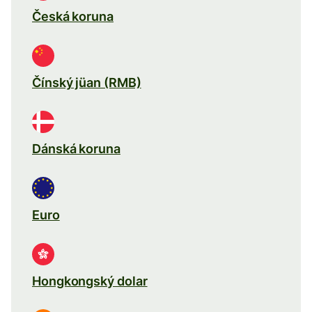
Česká koruna
Čínský jüan (RMB)
Dánská koruna
Euro
Hongkongský dolar