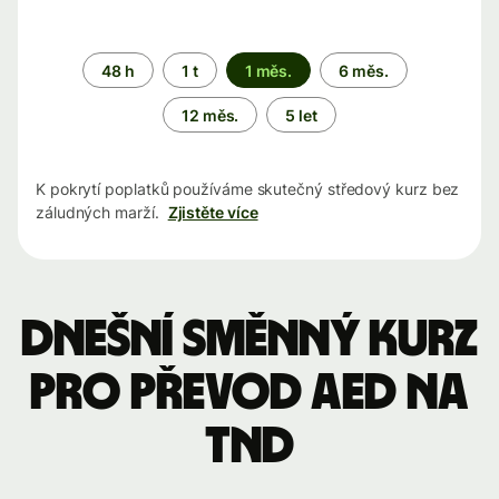
Časové
48 h
1 t
1 měs.
6 měs.
období
12 měs.
5 let
K pokrytí poplatků používáme skutečný středový kurz bez
záludných marží.
Zjistěte více
Dnešní směnný kurz
pro převod AED na
TND