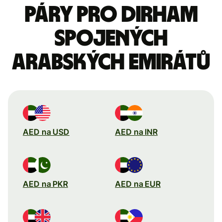
páry pro dirham
Spojených
arabských emirátů
AED na USD
AED na INR
AED na PKR
AED na EUR