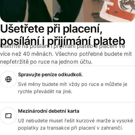
Ušetřete při placení,
posílání i přijímání plateb
Ušetříte na posílání i přijímání plateb a placení ve
více než 40 měnách. Všechno potřebné budete mít
nepřetržitě po ruce na jednom účtu.
Spravujte peníze odkudkoli.
Své měny budete mít vždy po ruce a můžete je
rychle převádět na jiné.
Mezinárodní debetní karta
Už nebudete muset řešit kurzové marže a vysoké
poplatky za transakce při placení v zahraničí.