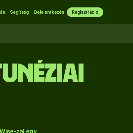
bás
Segítség
Bejelentkezés
Regisztráció
unéziai
Wise-zal egy