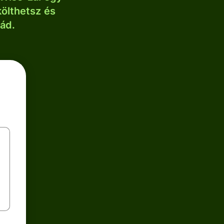
költhetsz és
lád.