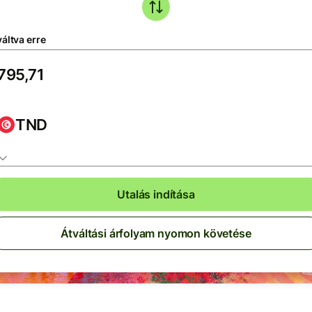
áltva erre
TND
Utalás indítása
Átváltási árfolyam nyomon követése