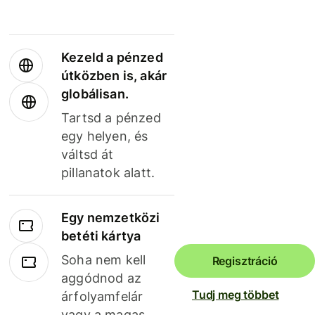
Kezeld a pénzed
útközben is, akár
globálisan.
Tartsd a pénzed
egy helyen, és
váltsd át
pillanatok alatt.
Egy nemzetközi
betéti kártya
Soha nem kell
Regisztráció
aggódnod az
Tudj meg többet
árfolyamfelár
vagy a magas