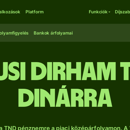
lalkozások
Platform
Funkciók
Díjsza
olyamfigyelés
Bankok árfolyamai
usi dirham t
dinárra
a TND pénznemre a piaci középárfolyamon. A 