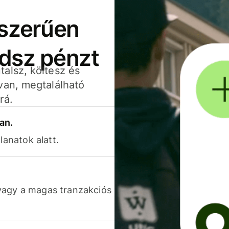
yszerűen
adsz pénzt
alsz, költesz és
van, megtalálható
rá.
an.
lanatok alatt.
vagy a magas tranzakciós