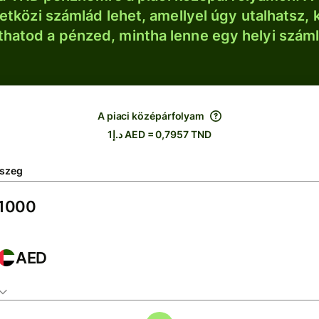
tközi számlád lehet, amellyel úgy utalhatsz, 
thatod a pénzed, mintha lenne egy helyi szám
A piaci középárfolyam
د.إ1 AED = 0,7957 TND
szeg
AED