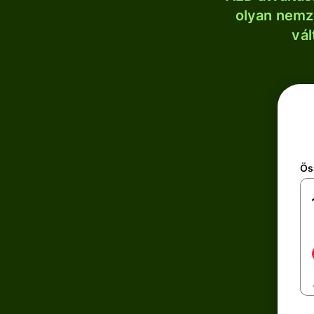
olyan nemze
vál
Ös