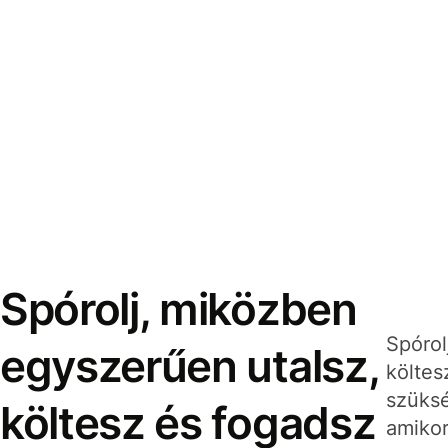
Spórolj, miközben
Spórol
egyszerűen utalsz,
költes
szüksé
költesz és fogadsz
amikor