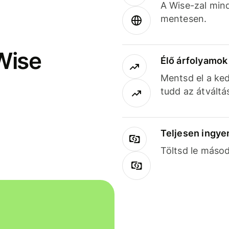
A Wise-zal min
mentesen.
Wise
Élő árfolyamo
Mentsd el a ked
tudd az átváltá
Teljesen ingye
Töltsd le másod