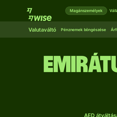
Magánszemélyek
Vál
Valutaváltó
Pénznemek böngészése
Árf
emirát
AED átváltás