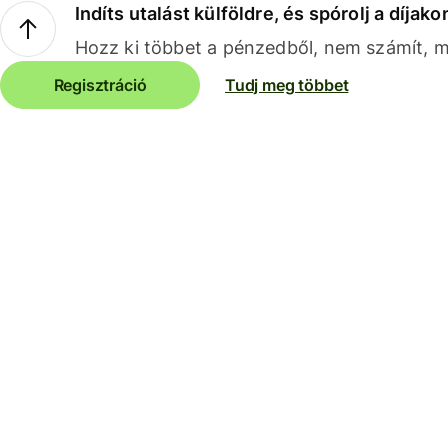
Indíts utalást külföldre, és spórolj a díjako
Hozz ki többet a pénzedből, nem számít, me
Regisztráció
Tudj meg többet