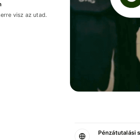
n
rre visz az utad.
Pénzátutalási 