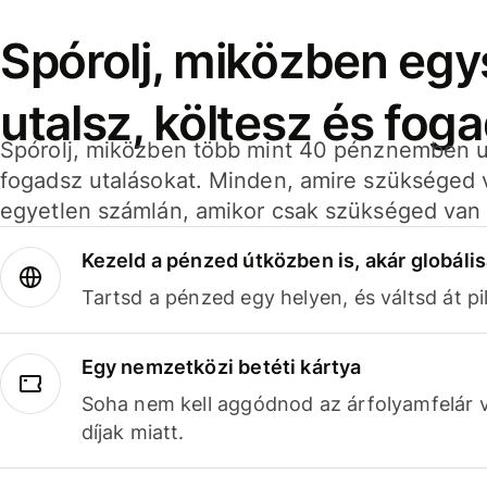
Spórolj, miközben eg
utalsz, költesz és fog
Spórolj, miközben több mint 40 pénznemben ut
fogadsz utalásokat. Minden, amire szükséged 
egyetlen számlán, amikor csak szükséged van 
Kezeld a pénzed útközben is, akár globális
Tartsd a pénzed egy helyen, és váltsd át pil
Egy nemzetközi betéti kártya
Soha nem kell aggódnod az árfolyamfelár 
díjak miatt.