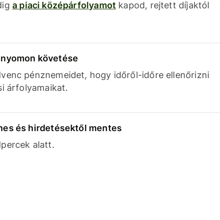
dig
a piaci középárfolyamot
kapod, rejtett díjaktól
k nyomon követése
venc pénznemeidet, hogy időről-időre ellenőrizni
si árfolyamaikat.
nes és hirdetésektől mentes
percek alatt.