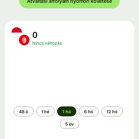
Átváltási árfolyam nyomon követése
0
Nincs változás
Időszak
48 ó
1 hé
1 hó
6 hó
12 hó
5 év