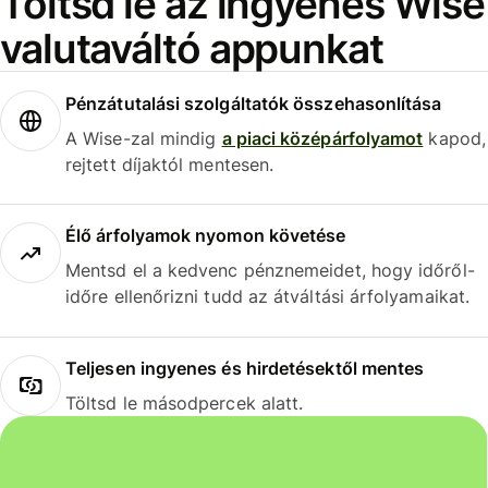
Töltsd le az ingyenes Wise
valutaváltó appunkat
Pénzátutalási szolgáltatók összehasonlítása
A Wise-zal mindig
a piaci középárfolyamot
kapod,
rejtett díjaktól mentesen.
Élő árfolyamok nyomon követése
Mentsd el a kedvenc pénznemeidet, hogy időről-
időre ellenőrizni tudd az átváltási árfolyamaikat.
Teljesen ingyenes és hirdetésektől mentes
Töltsd le másodpercek alatt.