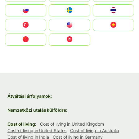
Slovensko
Ruoŧŧa
ไทย
Türkiye
United States
Vietnam
中国
中國香港特別行政區
Átváltási árfolyamok:
Nemzetközi utalás külföldre:
Cost of living:
Cost of living in United Kingdom
Cost of living in United States
Cost of living in Australia
Cost of living in India
Cost of living in Germany