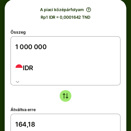
A piaci középárfolyam
Rp1 IDR = 0,0001642 TND
Összeg
IDR
Átváltva erre