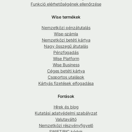
Funkció elérhetőségének ellenőrzése
Wise termékek
Nemzetközi pénzátutalás
Wise-számla
Nemzetközi betéti kártya
Nagy összegű átutalás
Pénzfogadás
Wise Platform
Wise Business
Céges betéti kártya
Csoportos utalások
Kártyás fizetések elfogadása
Források
Hírek és blog
Kutatási adatvédelmi szabályzat
Valutaváltó
Nemzetközi részvényfigyelő
SWIFT/BIC kódok