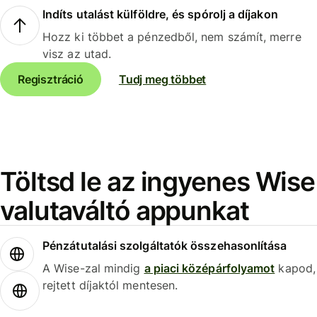
Indíts utalást külföldre, és spórolj a díjakon
Hozz ki többet a pénzedből, nem számít, merre
visz az utad.
Regisztráció
Tudj meg többet
Töltsd le az ingyenes Wise
valutaváltó appunkat
Pénzátutalási szolgáltatók összehasonlítása
A Wise-zal mindig
a piaci középárfolyamot
kapod,
rejtett díjaktól mentesen.