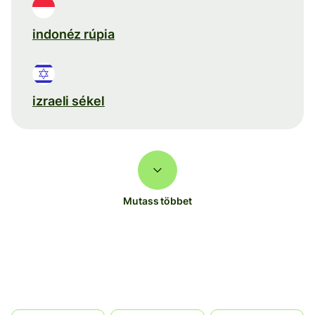
indonéz rúpia
izraeli sékel
Mutass többet