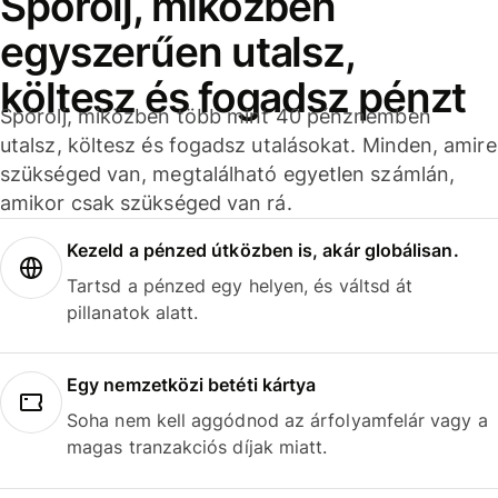
Spórolj, miközben
egyszerűen utalsz,
költesz és fogadsz pénzt
Spórolj, miközben több mint 40 pénznemben
utalsz, költesz és fogadsz utalásokat. Minden, amire
szükséged van, megtalálható egyetlen számlán,
amikor csak szükséged van rá.
Kezeld a pénzed útközben is, akár globálisan.
Tartsd a pénzed egy helyen, és váltsd át
pillanatok alatt.
Egy nemzetközi betéti kártya
Soha nem kell aggódnod az árfolyamfelár vagy a
magas tranzakciós díjak miatt.