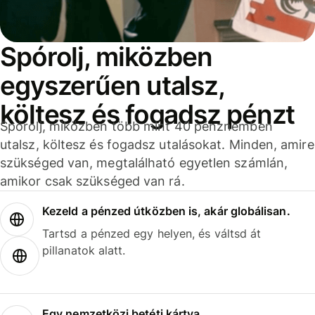
Spórolj, miközben
egyszerűen utalsz,
költesz és fogadsz pénzt
Spórolj, miközben több mint 40 pénznemben
utalsz, költesz és fogadsz utalásokat. Minden, amire
szükséged van, megtalálható egyetlen számlán,
amikor csak szükséged van rá.
Kezeld a pénzed útközben is, akár globálisan.
Tartsd a pénzed egy helyen, és váltsd át
pillanatok alatt.
Egy nemzetközi betéti kártya