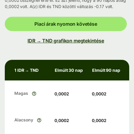
0,0002 összegnél érte el. Ez azt jelenti, hogy a 90 napos átlag
0,0002 volt. A(z) IDR és TND közötti változás -0.17 volt.
Piaci árak nyomon követése
IDR → TND grafikon megtekintése
1 IDR → TND
Elmúlt 30 nap
Elmúlt 90 nap
Magas
0,0002
0,0002
Alacsony
0,0002
0,0002