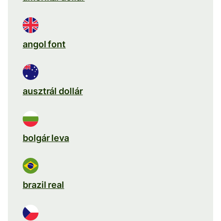
angol font
ausztrál dollár
bolgár leva
brazil real