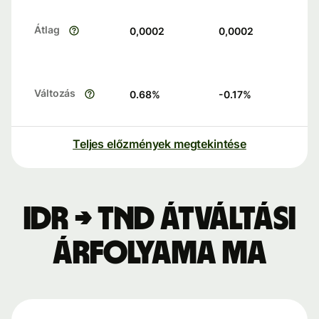
Átlag
0,0002
0,0002
Változás
0.68
%
-0.17
%
Teljes előzmények megtekintése
IDR → TND átváltási
árfolyama ma