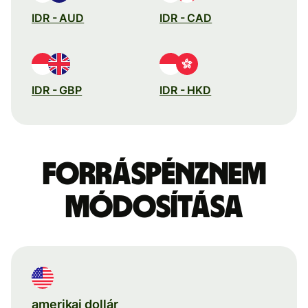
IDR - AUD
IDR - CAD
IDR - GBP
IDR - HKD
Forráspénznem
módosítása
amerikai dollár