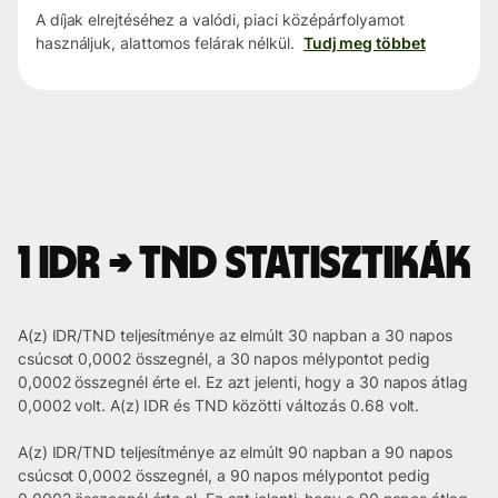
A díjak elrejtéséhez a valódi, piaci középárfolyamot
használjuk, alattomos felárak nélkül.
Tudj meg többet
1 IDR → TND statisztikák
A(z) IDR/TND teljesítménye az elmúlt 30 napban a 30 napos
csúcsot 0,0002 összegnél, a 30 napos mélypontot pedig
0,0002 összegnél érte el. Ez azt jelenti, hogy a 30 napos átlag
0,0002 volt. A(z) IDR és TND közötti változás 0.68 volt.
A(z) IDR/TND teljesítménye az elmúlt 90 napban a 90 napos
csúcsot 0,0002 összegnél, a 90 napos mélypontot pedig