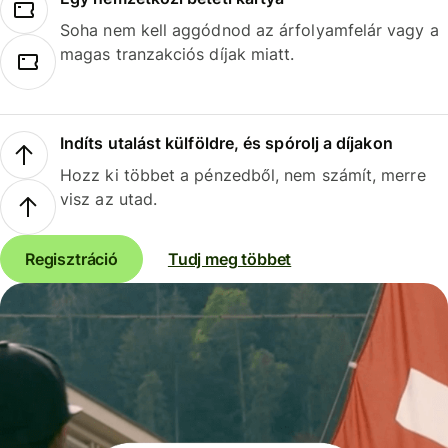
Soha nem kell aggódnod az árfolyamfelár vagy a
magas tranzakciós díjak miatt.
Indíts utalást külföldre, és spórolj a díjakon
Hozz ki többet a pénzedből, nem számít, merre
visz az utad.
Regisztráció
Tudj meg többet