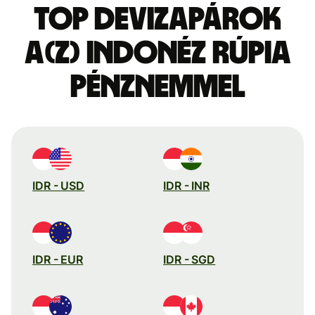
Top devizapárok
a(z) indonéz rúpia
pénznemmel
IDR - USD
IDR - INR
IDR - EUR
IDR - SGD