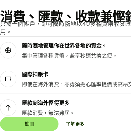
消費、匯款、收款兼慳
只需一個帳戶，即可隨時隨地以40多種貨幣收發
用。
隨時隨地管理你在世界各地的資金。
集中管理各種貨幣，兼享秒速兌換之便。
國際扣賬卡
即使在海外消費，亦毋須擔心匯率提價或高昂
匯款到海外慳得更多
匯款消費，無遠弗屆。
註冊
了解更多