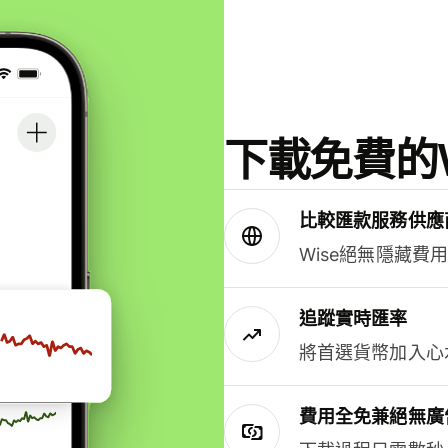
下載免費的W
比較匯款服務供應
Wise絕無隱藏費
追蹤實時匯率
將首選貨幣加入心
費用全免兼絕無廣