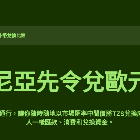
外幣兌換比較
尼亞先令兌歐
球通行，讓你隨時隨地以市場匯率中間價將TZS兌換
人一樣匯款、消費和兌換資金。