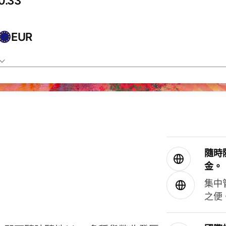
EUR
隨時
金。
集中
之便