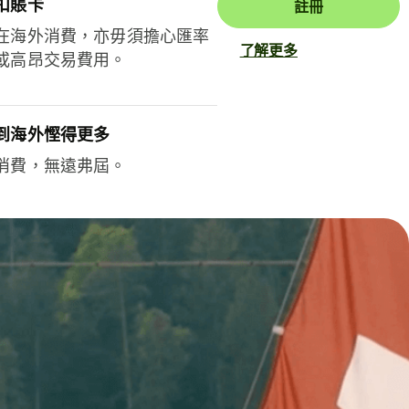
扣賬卡
註冊
在海外消費，亦毋須擔心匯率
了解更多
或高昂交易費用。
到海外慳得更多
消費，無遠弗屆。