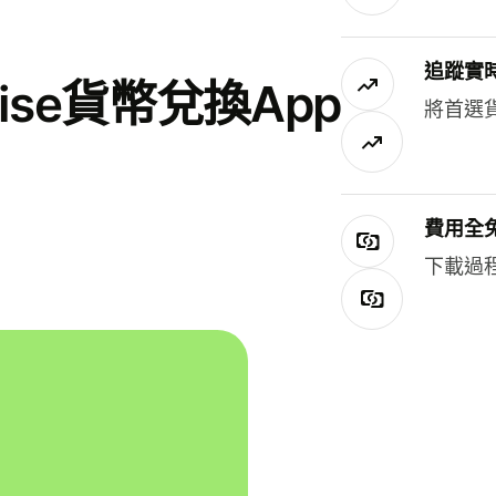
追蹤實
se貨幣兌換App
將首選
費用全
下載過