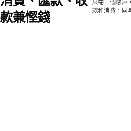
消費、匯款、收
只需一個帳戶
款和消費，同
款兼慳錢