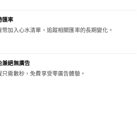
時匯率
貨幣加入心水清單，追蹤相關匯率的長期變化。
免兼絕無廣告
程只需數秒，免費享受零廣告體驗。