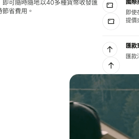
國際
，即可隨時隨地以40多種貨幣收發匯
時節省費用。
即使
提價
匯款
匯款