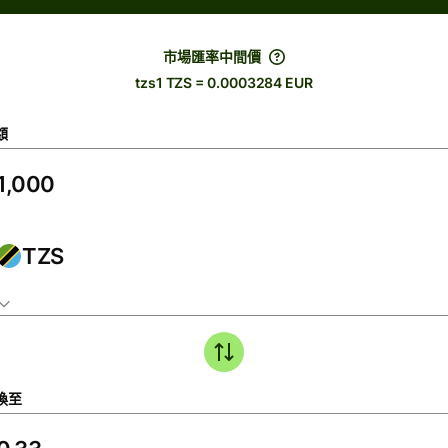
市場匯率中間價
tzs1 TZS = 0.0003284 EUR
額
TZS
換至