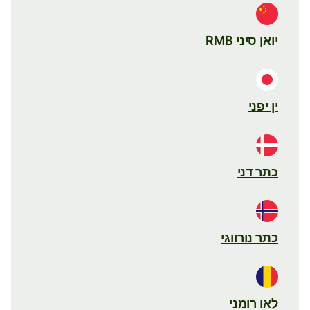
יואן סיני RMB
ין יפני
כתר דני
כתר נורווגי
לאו רומני