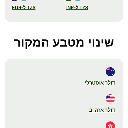
TZS ל-INR
TZS ל-EUR
שינוי מטבע המקור
דולר אוסטרלי
דולר ארה"ב