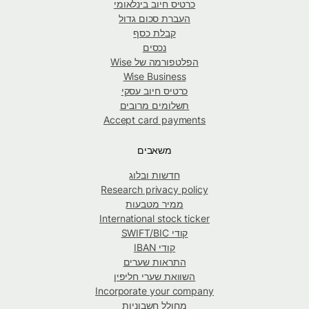
כרטיס חיוב בינלאומי
העברת סכום גדול
קבלת כסף
נכסים
הפלטפורמה של Wise
Wise Business
כרטיס חיוב עסקי
תשלומים מרובים
Accept card payments
משאבים
חדשות ובלוג
Research privacy policy
ממיר מטבעות
International stock ticker
קודי SWIFT/BIC
קודי IBAN
התראות שערים
השוואת שערי חליפין
Incorporate your company
מחולל חשבוניות