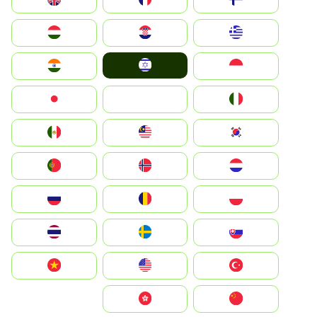
Greece
Hrvatska
Magyarország
Israel
Indonesia
India
Italia
JA
Japan
South Korea
Malay
Mexico
Nederland
Norge
Portugal
Polska
România
Россия
Slovensko
Ruoŧŧa
ไทย
Türkiye
United States
Vietnam
中国
中國香港特別行政區