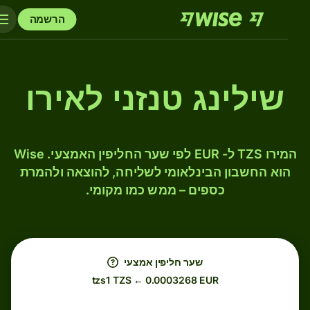
הרשמה
שילינג טנזני לאירו
המירו TZS ל- EUR לפי שער החליפין האמצעי. Wise
הוא החשבון הבינלאומי לשליחה, להוצאה ולהמרת
כספים – ממש כמו מקומי.
שער חליפין אמצעי
tzs1 TZS ← 0.0003268 EUR