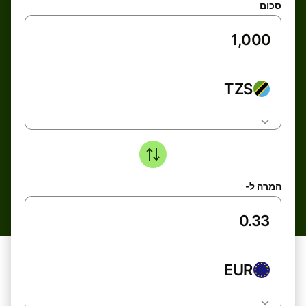
סכום
TZS
המרה ל-
EUR