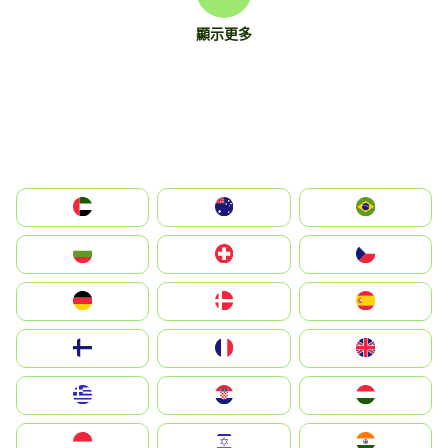
顯示更多
الإمارات العربية المتحدة
Australia
Brazil
България
Switzerland
Czechia
Deutschland
Denmark
España
Suomi
France
United Kingdom
Greece
Hrvatska
Magyarország
Indonesia
Israel
India