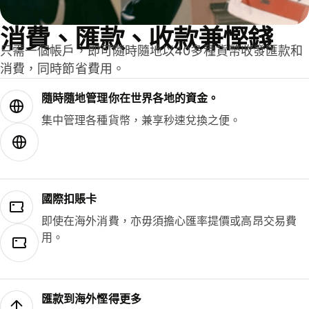
消費、匯款、收款兼慳錢
只需一個帳戶，即可隨時隨地以40多種貨幣收發匯款和
消費，同時節省費用。
隨時隨地管理你在世界各地的資金。
集中管理各種貨幣，兼享秒速兌換之便。
國際扣賬卡
即使在海外消費，亦毋須擔心匯率提價或高昂交易費
用。
匯款到海外慳得更多