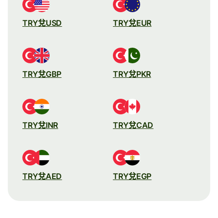
TRY兌USD
TRY兌EUR
TRY兌GBP
TRY兌PKR
TRY兌INR
TRY兌CAD
TRY兌AED
TRY兌EGP