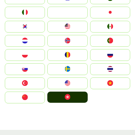
Italia
JA
Japan
South Korea
Malay
Mexico
Nederland
Norge
Portugal
Polska
România
Россия
Slovensko
Ruoŧŧa
ไทย
Türkiye
United States
Vietnam
中國香港特別行政區
中国