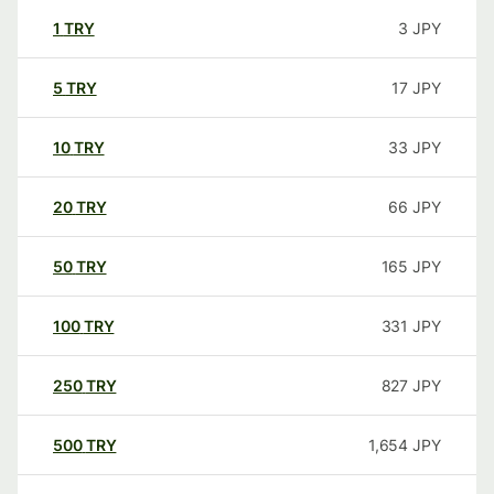
1
TRY
3
JPY
5
TRY
17
JPY
10
TRY
33
JPY
20
TRY
66
JPY
50
TRY
165
JPY
100
TRY
331
JPY
250
TRY
827
JPY
500
TRY
1,654
JPY