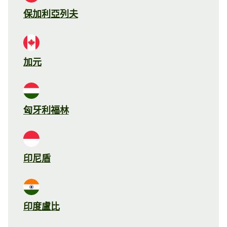
保加利亞列夫
加元
匈牙利福林
印尼盾
印度盧比