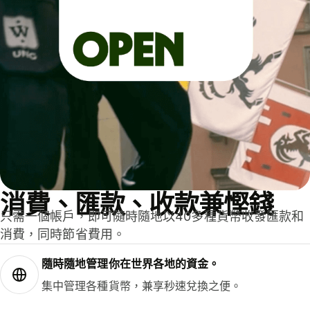
消費、匯款、收款兼慳錢
只需一個帳戶，即可隨時隨地以40多種貨幣收發匯款和
消費，同時節省費用。
隨時隨地管理你在世界各地的資金。
集中管理各種貨幣，兼享秒速兌換之便。