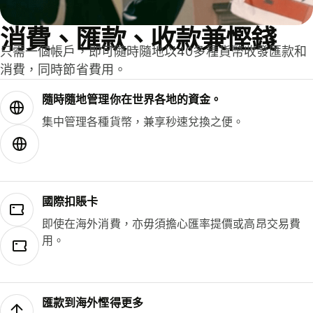
消費、匯款、收款兼慳錢
只需一個帳戶，即可隨時隨地以40多種貨幣收發匯款和
消費，同時節省費用。
隨時隨地管理你在世界各地的資金。
集中管理各種貨幣，兼享秒速兌換之便。
國際扣賬卡
即使在海外消費，亦毋須擔心匯率提價或高昂交易費
用。
匯款到海外慳得更多