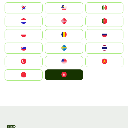
South Korea
Malay
Mexico
Nederland
Norge
Portugal
Polska
România
Россия
Slovensko
Ruoŧŧa
ไทย
Türkiye
United States
Vietnam
中國香港特別行政區
中国
匯率: