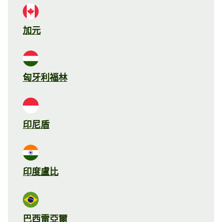
加元
匈牙利福林
印尼盾
印度盧比
巴西雷亞爾