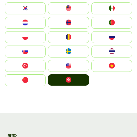
South Korea
Malay
Mexico
Nederland
Norge
Portugal
Polska
România
Россия
Slovensko
Ruoŧŧa
ไทย
Türkiye
United States
Vietnam
中國香港特別行政區
中国
匯率: