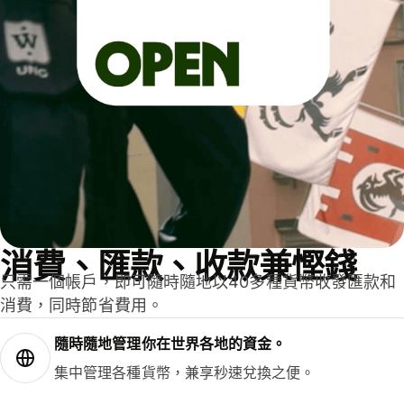
消費、匯款、收款兼慳錢
只需一個帳戶，即可隨時隨地以40多種貨幣收發匯款和
消費，同時節省費用。
隨時隨地管理你在世界各地的資金。
集中管理各種貨幣，兼享秒速兌換之便。