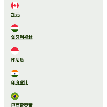
加元
匈牙利福林
印尼盾
印度盧比
巴西雷亞爾