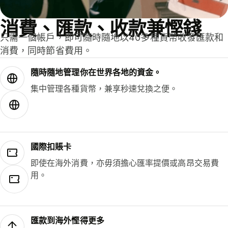
消費、匯款、收款兼慳錢
只需一個帳戶，即可隨時隨地以40多種貨幣收發匯款和
消費，同時節省費用。
隨時隨地管理你在世界各地的資金。
集中管理各種貨幣，兼享秒速兌換之便。
國際扣賬卡
即使在海外消費，亦毋須擔心匯率提價或高昂交易費
用。
匯款到海外慳得更多