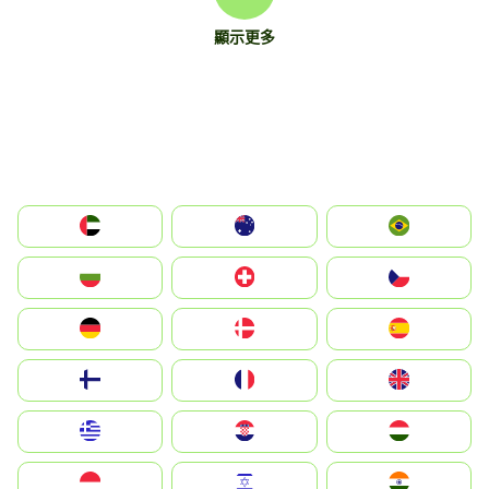
顯示更多
الإمارات العربية المتحدة
Australia
Brazil
България
Switzerland
Czechia
Deutschland
Denmark
España
Suomi
France
United Kingdom
Greece
Hrvatska
Magyarország
Indonesia
Israel
India