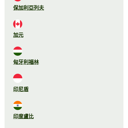
保加利亞列夫
加元
匈牙利福林
印尼盾
印度盧比