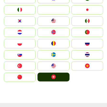
Italia
JA
Japan
South Korea
Malay
Mexico
Nederland
Norge
Portugal
Polska
România
Россия
Slovensko
Ruoŧŧa
ไทย
Türkiye
United States
Vietnam
中國香港特別行政區
中国