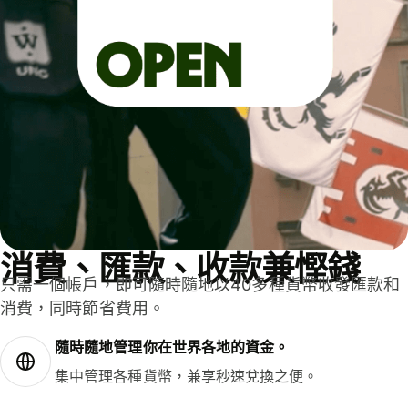
消費、匯款、收款兼慳錢
只需一個帳戶，即可隨時隨地以40多種貨幣收發匯款和
消費，同時節省費用。
隨時隨地管理你在世界各地的資金。
集中管理各種貨幣，兼享秒速兌換之便。