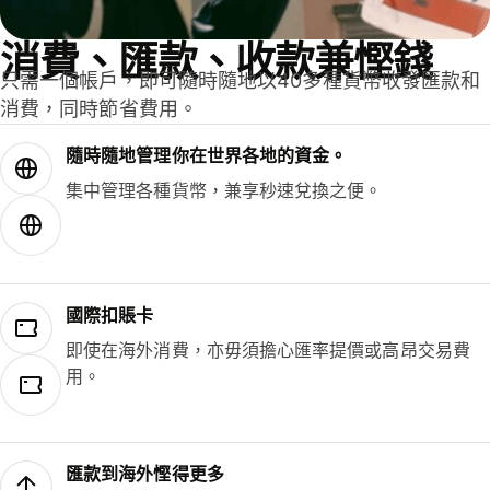
消費、匯款、收款兼慳錢
只需一個帳戶，即可隨時隨地以40多種貨幣收發匯款和
消費，同時節省費用。
隨時隨地管理你在世界各地的資金。
集中管理各種貨幣，兼享秒速兌換之便。
國際扣賬卡
即使在海外消費，亦毋須擔心匯率提價或高昂交易費
用。
匯款到海外慳得更多