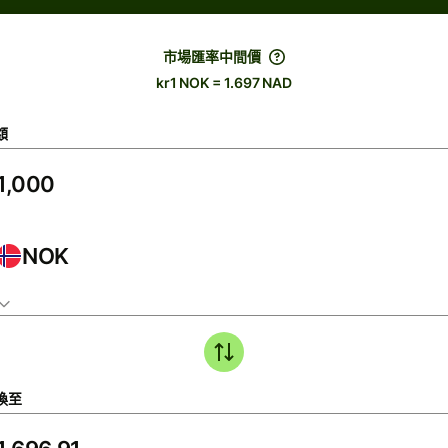
市場匯率中間價
kr1 NOK = 1.697 NAD
額
NOK
換至