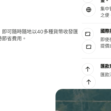
金。
集中
之便
國際
，即可隨時隨地以40多種貨幣收發匯
時節省費用。
即使
提價
匯款
匯款