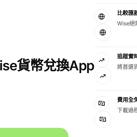
比較匯
Wis
追蹤實
se貨幣兌換App
將首選
費用全
下載過