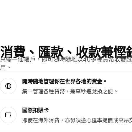
消費、匯款、收款兼慳
只需一個帳戶，即可隨時隨地以40多種貨幣收發
用。
隨時隨地管理你在世界各地的資金。
集中管理各種貨幣，兼享秒速兌換之便。
國際扣賬卡
即使在海外消費，亦毋須擔心匯率提價或高昂