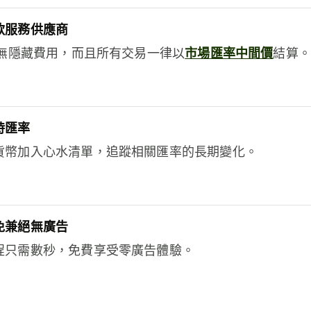
款服務供應商
e絕無隱藏費用，而且所有交易一律以
市場匯率中間價
結算。
時匯率
貨幣加入心水清單，追蹤相關匯率的長期變化。
免兼絕無廣告
程只需數秒，免費享受零廣告體驗。