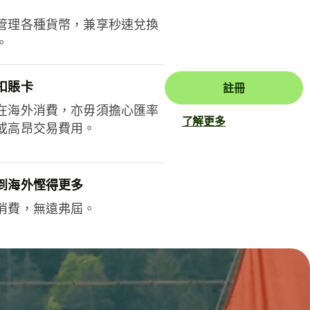
管理各種貨幣，兼享秒速兌換
。
扣賬卡
註冊
在海外消費，亦毋須擔心匯率
了解更多
或高昂交易費用。
到海外慳得更多
消費，無遠弗屆。