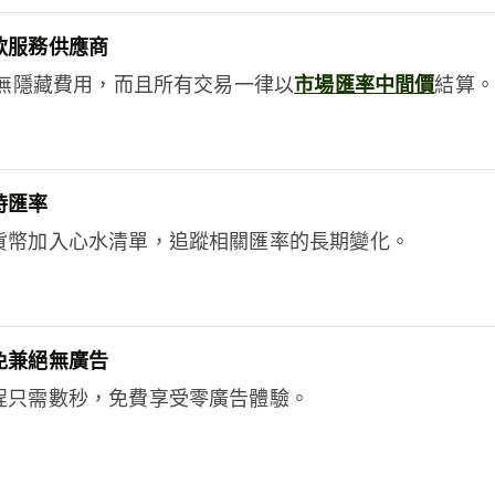
款服務供應商
e絕無隱藏費用，而且所有交易一律以
市場匯率中間價
結算。
時匯率
貨幣加入心水清單，追蹤相關匯率的長期變化。
免兼絕無廣告
程只需數秒，免費享受零廣告體驗。