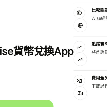
比較匯
Wis
追蹤實
se貨幣兌換App
將首選
費用全
下載過