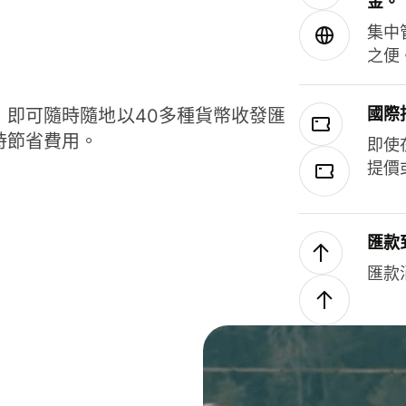
金。
集中
之便
國際
，即可隨時隨地以40多種貨幣收發匯
時節省費用。
即使
提價
匯款
匯款