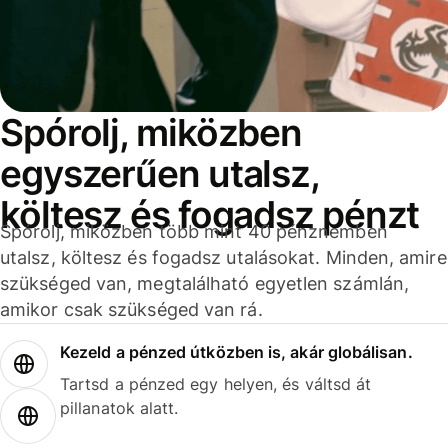
Spórolj, miközben
egyszerűen utalsz,
költesz és fogadsz pénzt
Spórolj, miközben több mint 40 pénznemben
utalsz, költesz és fogadsz utalásokat. Minden, amire
szükséged van, megtalálható egyetlen számlán,
amikor csak szükséged van rá.
Kezeld a pénzed útközben is, akár globálisan.
Tartsd a pénzed egy helyen, és váltsd át
pillanatok alatt.