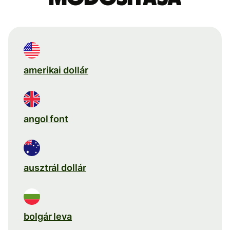
amerikai dollár
angol font
ausztrál dollár
bolgár leva