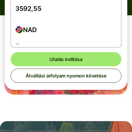
NAD
Utalás indítása
Átváltási árfolyam nyomon követése