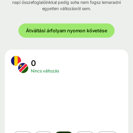
napi összefoglalóinkkal pedig soha nem fogsz lemaradni
egyetlen változásról sem.
Átváltási árfolyam nyomon követése
0
Nincs változás