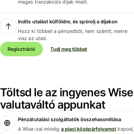
magas tranzakciós díjak miatt.
Indíts utalást külföldre, és spórolj a díjakon
Hozz ki többet a pénzedből, nem számít, merre
visz az utad.
Regisztráció
Tudj meg többet
Töltsd le az ingyenes Wise
valutaváltó appunkat
Pénzátutalási szolgáltatók összehasonlítása
A Wise-zal mindig
a piaci középárfolyamot
kapod,