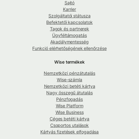
Sajtó
Karrier
Szolgáltatói státusza
Befektetői kapcsolatok
Tagok és partnerek
Ügyféltámogatás
Akadálymentesség
Funkció elérhetőségének ellenőrzése
Wise termékek
Nemzetközi pénzátutalás
Wise-számla
Nemzetközi betéti kártya
Nagy összegű átutalás
Pénzfogadás
Wise Platform
Wise Business
Céges betéti kártya
Csoportos utalások
Kártyás fizetések elfogadása