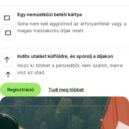
Egy nemzetközi betéti kártya
Soha nem kell aggódnod az árfolyamfelár vagy a
magas tranzakciós díjak miatt.
Indíts utalást külföldre, és spórolj a díjakon
Hozz ki többet a pénzedből, nem számít, merre
visz az utad.
Regisztráció
Tudj meg többet