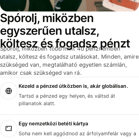
Spórolj, miközben
egyszerűen utalsz,
költesz és fogadsz pénzt
Spórolj, miközben több mint 40 pénznemben
utalsz, költesz és fogadsz utalásokat. Minden, amire
szükséged van, megtalálható egyetlen számlán,
amikor csak szükséged van rá.
Kezeld a pénzed útközben is, akár globálisan.
Tartsd a pénzed egy helyen, és váltsd át
pillanatok alatt.
Egy nemzetközi betéti kártya
Soha nem kell aggódnod az árfolyamfelár vagy a