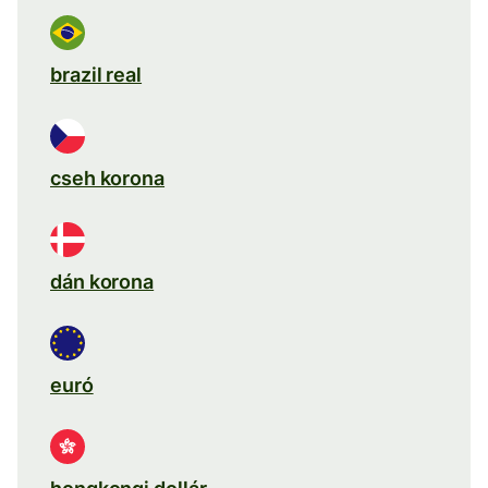
brazil real
cseh korona
dán korona
euró