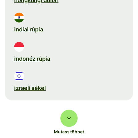
hongkongi dollár
indiai rúpia
indonéz rúpia
izraeli sékel
Mutass többet