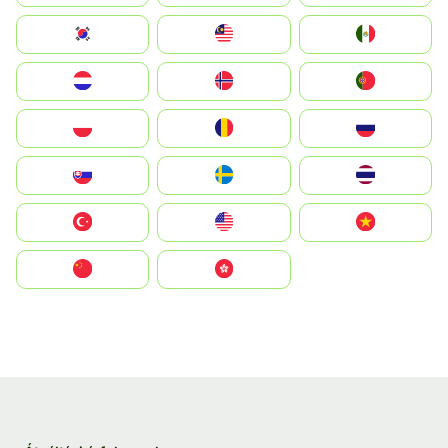
South Korea
Malay
Mexico
Nederland
Norge
Portugal
Polska
România
Россия
Slovensko
Ruoŧŧa
ไทย
Türkiye
United States
Vietnam
中国
中國香港特別行政區