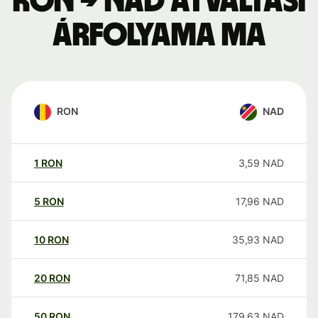
RON → NAD átváltási
árfolyama ma
RON
NAD
1
RON
3,59
NAD
5
RON
17,96
NAD
10
RON
35,93
NAD
20
RON
71,85
NAD
50
RON
179,63
NAD