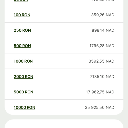
100
RON
359,26
NAD
250
RON
898,14
NAD
500
RON
1796,28
NAD
1000
RON
3592,55
NAD
2000
RON
7185,10
NAD
5000
RON
17 962,75
NAD
10000
RON
35 925,50
NAD