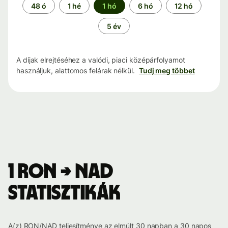
Időszak
48 ó
1 hé
1 hó
6 hó
12 hó
5 év
A díjak elrejtéséhez a valódi, piaci középárfolyamot
használjuk, alattomos felárak nélkül.
Tudj meg többet
1 RON → NAD
statisztikák
A(z) RON/NAD teljesítménye az elmúlt 30 napban a 30 napos