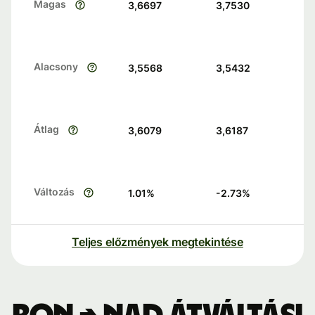
Magas
3,6697
3,7530
Alacsony
3,5568
3,5432
Átlag
3,6079
3,6187
Változás
1.01
%
-2.73
%
Teljes előzmények megtekintése