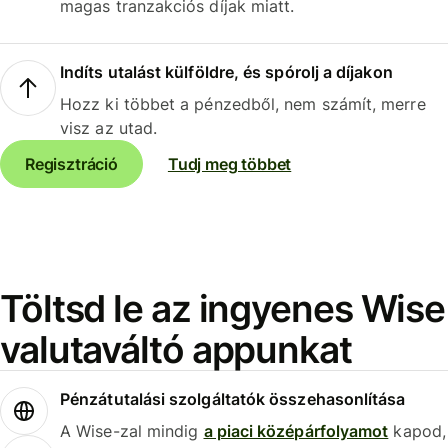
magas tranzakciós díjak miatt.
Indíts utalást külföldre, és spórolj a díjakon
Hozz ki többet a pénzedből, nem számít, merre
visz az utad.
Regisztráció
Tudj meg többet
Töltsd le az ingyenes Wise
valutaváltó appunkat
Pénzátutalási szolgáltatók összehasonlítása
A Wise-zal mindig
a piaci középárfolyamot
kapod,