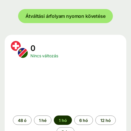
Átváltási árfolyam nyomon követése
0
Nincs változás
Időszak
48 ó
1 hé
1 hó
6 hó
12 hó