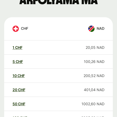
árfolyama ma
CHF
NAD
1
CHF
20,05
NAD
5
CHF
100,26
NAD
10
CHF
200,52
NAD
20
CHF
401,04
NAD
50
CHF
1002,60
NAD