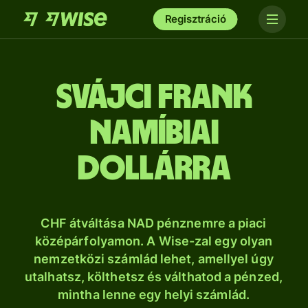
Regisztráció
svájci frank
namíbiai
dollárra
CHF átváltása NAD pénznemre a piaci
középárfolyamon. A Wise-zal egy olyan
nemzetközi számlád lehet, amellyel úgy
utalhatsz, költhetsz és válthatod a pénzed,
mintha lenne egy helyi számlád.