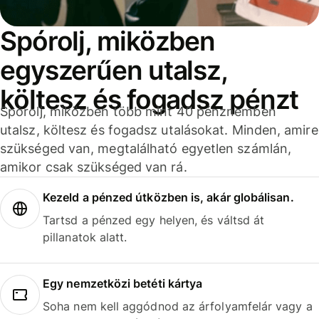
Spórolj, miközben
egyszerűen utalsz,
költesz és fogadsz pénzt
Spórolj, miközben több mint 40 pénznemben
utalsz, költesz és fogadsz utalásokat. Minden, amire
szükséged van, megtalálható egyetlen számlán,
amikor csak szükséged van rá.
Kezeld a pénzed útközben is, akár globálisan.
Tartsd a pénzed egy helyen, és váltsd át
pillanatok alatt.
Egy nemzetközi betéti kártya
Soha nem kell aggódnod az árfolyamfelár vagy a