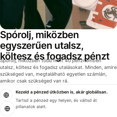
Spórolj, miközben
egyszerűen utalsz,
költesz és fogadsz pénzt
Spórolj, miközben több mint 40 pénznemben
utalsz, költesz és fogadsz utalásokat. Minden, amire
szükséged van, megtalálható egyetlen számlán,
amikor csak szükséged van rá.
Kezeld a pénzed útközben is, akár globálisan.
Tartsd a pénzed egy helyen, és váltsd át
pillanatok alatt.