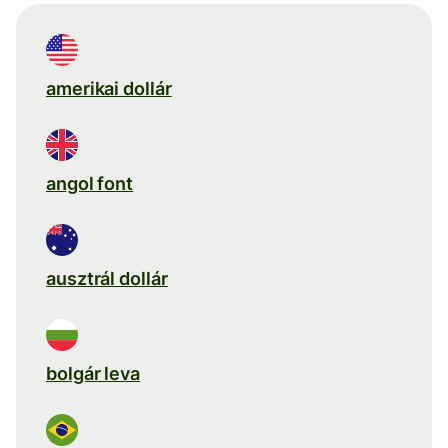
amerikai dollár
angol font
ausztrál dollár
bolgár leva