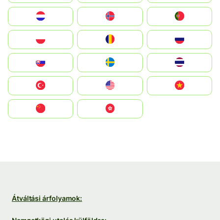
Nederland
Norge
Portugal
Polska
România
Россия
Slovensko
Ruoŧŧa
ไทย
Türkiye
United States
Vietnam
中国
中國香港特別行政區
Átváltási árfolyamok: