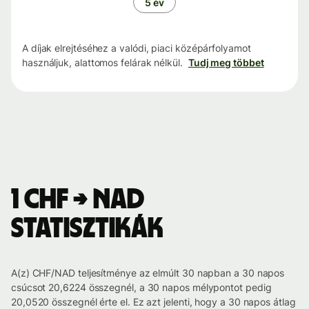
5 év
A díjak elrejtéséhez a valódi, piaci középárfolyamot
használjuk, alattomos felárak nélkül.
Tudj meg többet
1 CHF → NAD
statisztikák
A(z) CHF/NAD teljesítménye az elmúlt 30 napban a 30 napos
csúcsot 20,6224 összegnél, a 30 napos mélypontot pedig
20,0520 összegnél érte el. Ez azt jelenti, hogy a 30 napos átlag