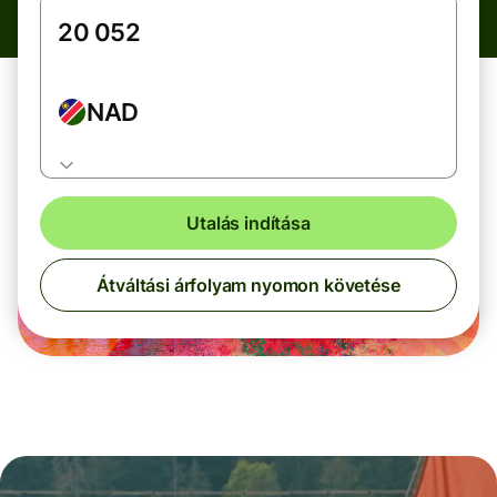
NAD
Utalás indítása
Átváltási árfolyam nyomon követése