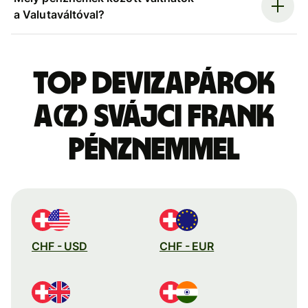
a Valutaváltóval?
Top devizapárok
a(z) svájci frank
pénznemmel
CHF - USD
CHF - EUR