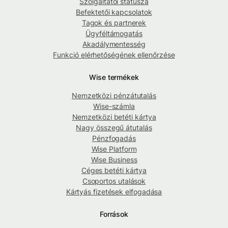
Szolgáltatói státusza
Befektetői kapcsolatok
Tagok és partnerek
Ügyféltámogatás
Akadálymentesség
Funkció elérhetőségének ellenőrzése
Wise termékek
Nemzetközi pénzátutalás
Wise-számla
Nemzetközi betéti kártya
Nagy összegű átutalás
Pénzfogadás
Wise Platform
Wise Business
Céges betéti kártya
Csoportos utalások
Kártyás fizetések elfogadása
Források