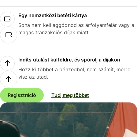
Egy nemzetközi betéti kártya
Soha nem kell aggódnod az árfolyamfelár vagy a
magas tranzakciós díjak miatt.
Indíts utalást külföldre, és spórolj a díjakon
Hozz ki többet a pénzedből, nem számít, merre
visz az utad.
Regisztráció
Tudj meg többet