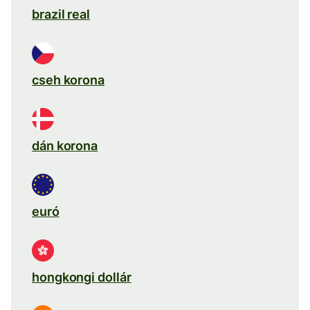
brazil real
cseh korona
dán korona
euró
hongkongi dollár