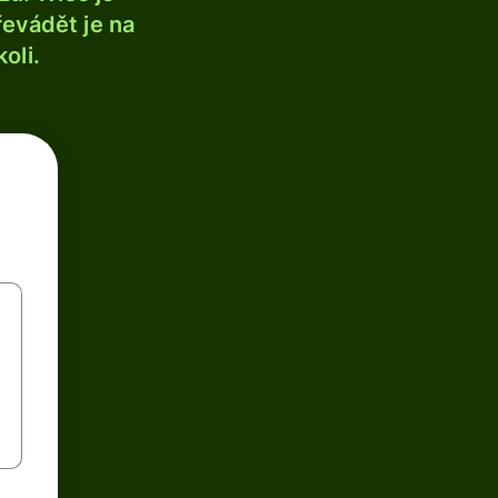
řevádět je na
oli.