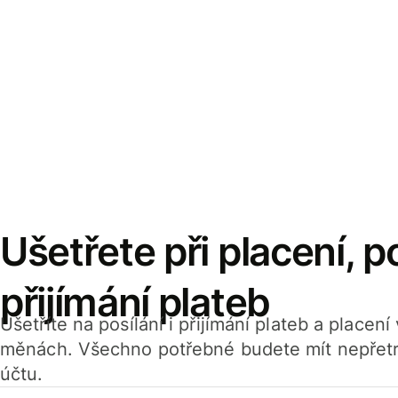
Ušetřete při placení, po
přijímání plateb
Ušetříte na posílání i přijímání plateb a placen
měnách. Všechno potřebné budete mít nepřetr
účtu.