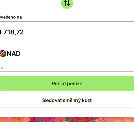
evedeno na
NAD
Poslat peníze
Sledovat směnný kurz