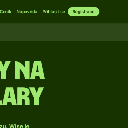
Ceník
Nápověda
Přihlásit se
Registrace
y na
lary
u. Wise je