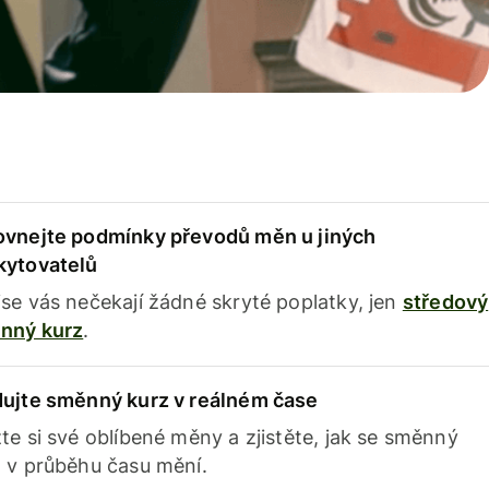
ovnejte podmínky převodů měn u jiných
kytovatelů
se vás nečekají žádné skryté poplatky, jen
středový
nný kurz
.
dujte směnný kurz v reálném čase
te si své oblíbené měny a zjistěte, jak se směnný
 v průběhu času mění.