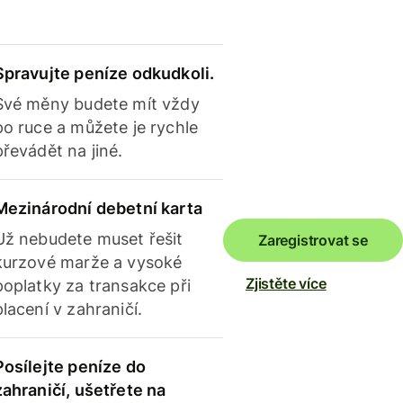
Spravujte peníze odkudkoli.
Své měny budete mít vždy
po ruce a můžete je rychle
převádět na jiné.
Mezinárodní debetní karta
Už nebudete muset řešit
Zaregistrovat se
kurzové marže a vysoké
Zjistěte více
poplatky za transakce při
placení v zahraničí.
Posílejte peníze do
zahraničí, ušetřete na