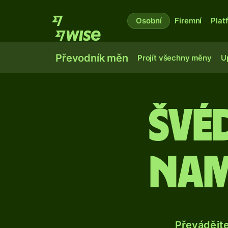
Osobní
Firemní
Plat
Převodník měn
Projít všechny měny
U
Švé
nam
Převádějt