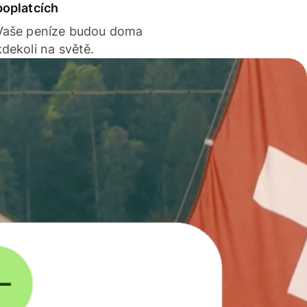
poplatcích
Vaše peníze budou doma
kdekoli na světě.