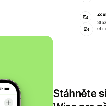
Zce
Staž
otr
Stáhněte si