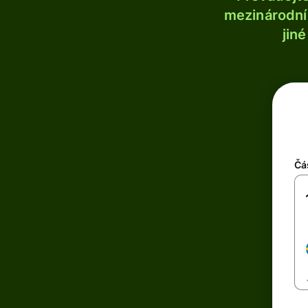
mezinárodní 
jin
Čá