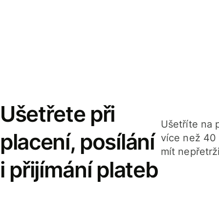
Ušetřete při
Ušetříte na p
placení, posílání
více než 40
mít nepřetrž
i přijímání plateb