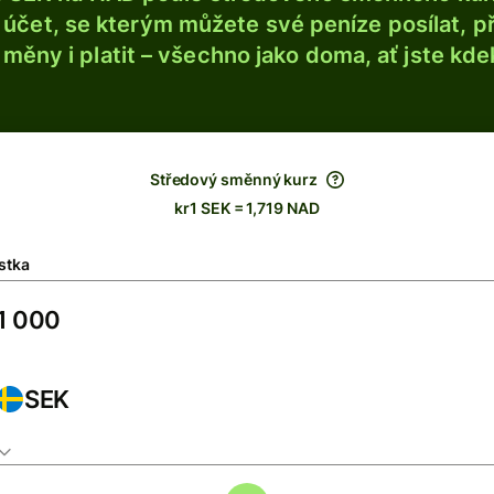
účet, se kterým můžete své peníze posílat, p
é měny i platit – všechno jako doma, ať jste kdek
Středový směnný kurz
kr1 SEK = 1,719 NAD
stka
SEK