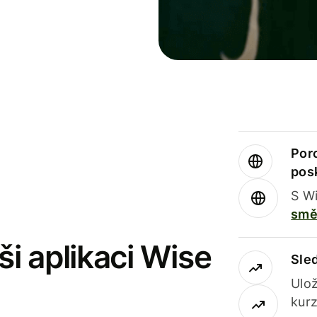
Por
pos
S Wi
smě
i aplikaci Wise
Sle
Ulož
kurz