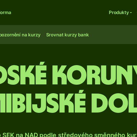
forma
Produkty
pozornění na kurzy
Srovnat kurzy bank
dské korun
ibijské do
e SEK na NAD podle středového směnného kurz