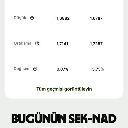
Düşük
1,6882
1,6787
Ortalama
1,7141
1,7257
Değişim
0.87
%
-3.73
%
Tüm geçmişi görüntüleyin
Bugünün SEK-NAD