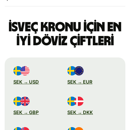
İsveç kronu için en
iyi döviz çiftleri
SEK → USD
SEK → EUR
SEK → GBP
SEK → DKK