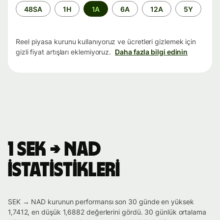
Zaman
48SA
1H
1A
6A
12A
5Y
aralığı
Reel piyasa kurunu kullanıyoruz ve ücretleri gizlemek için
gizli fiyat artışları eklemiyoruz.
Daha fazla bilgi edinin
1 SEK → NAD
istatistikleri
SEK → NAD kurunun performansı son 30 günde en yüksek
1,7412, en düşük 1,6882 değerlerini gördü. 30 günlük ortalama