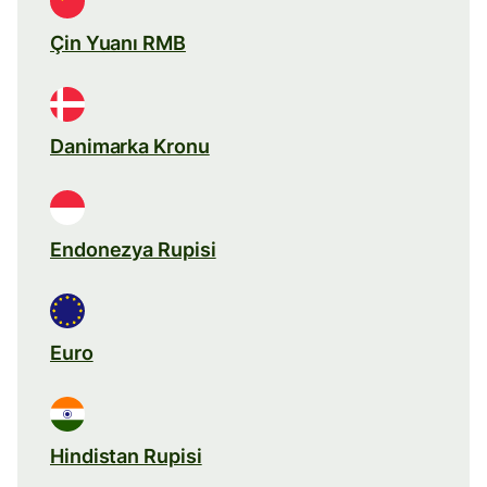
Çin Yuanı RMB
Danimarka Kronu
Endonezya Rupisi
Euro
Hindistan Rupisi