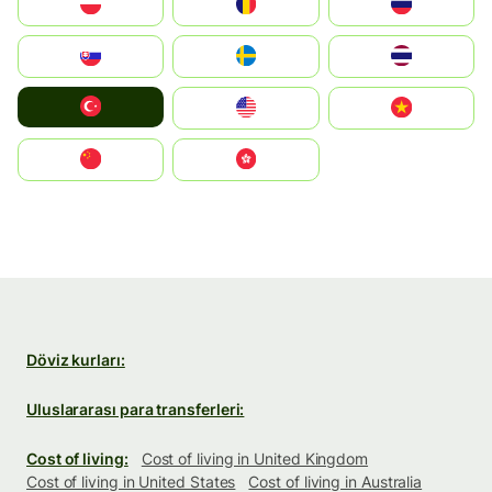
Polska
România
Россия
Slovensko
Ruoŧŧa
ไทย
Türkiye
United States
Vietnam
中国
中國香港特別行政區
Döviz kurları:
Uluslararası para transferleri:
Cost of living:
Cost of living in United Kingdom
Cost of living in United States
Cost of living in Australia