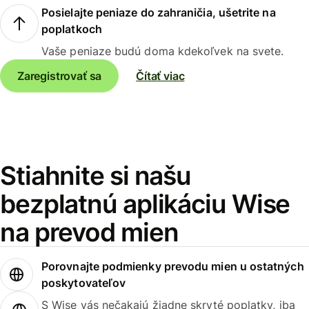
Posielajte peniaze do zahraničia, ušetrite na
poplatkoch
Vaše peniaze budú doma kdekoľvek na svete.
Zaregistrovať sa
Čítať viac
Stiahnite si našu
bezplatnú aplikáciu Wise
na prevod mien
Porovnajte podmienky prevodu mien u ostatných
poskytovateľov
S Wise vás nečakajú žiadne skryté poplatky, iba