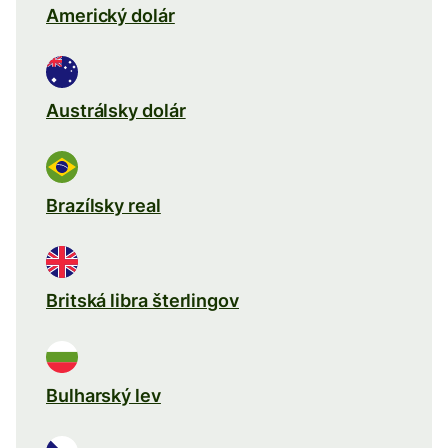
Americký dolár
Austrálsky dolár
Brazílsky real
Britská libra šterlingov
Bulharský lev