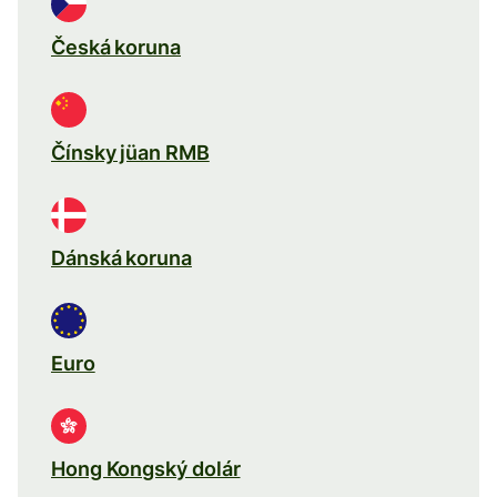
Česká koruna
Čínsky jüan RMB
Dánská koruna
Euro
Hong Kongský dolár