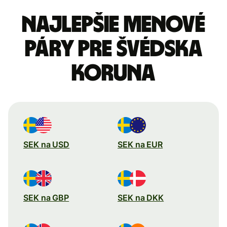
Najlepšie menové
páry pre Švédska
koruna
SEK na USD
SEK na EUR
SEK na GBP
SEK na DKK