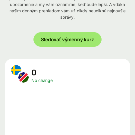
upozornenie a my vám oznámime, keď bude lepší. A vďaka
našim denným prehľadom vám už nikdy neuniknú najnovšie
správy.
Sledovať výmenný kurz
0
No change