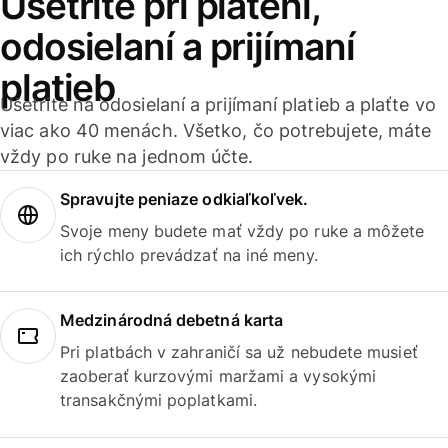
Ušetrite pri platení,
odosielaní a prijímaní
platieb
Ušetrite na odosielaní a prijímaní platieb a plaťte vo
viac ako 40 menách. Všetko, čo potrebujete, máte
vždy po ruke na jednom účte.
Spravujte peniaze odkiaľkoľvek.
Svoje meny budete mať vždy po ruke a môžete
ich rýchlo prevádzať na iné meny.
Medzinárodná debetná karta
Pri platbách v zahraničí sa už nebudete musieť
zaoberať kurzovými maržami a vysokými
transakčnými poplatkami.