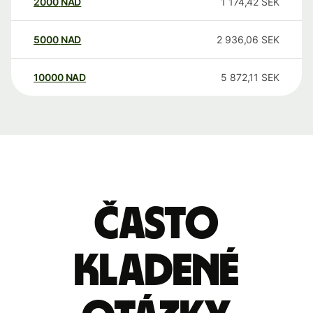
2000
NAD
1 174,42
SEK
5000
NAD
2 936,06
SEK
10000
NAD
5 872,11
SEK
Často
kladené