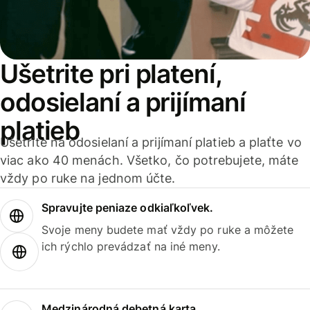
Ušetrite pri platení,
odosielaní a prijímaní
platieb
Ušetrite na odosielaní a prijímaní platieb a plaťte vo
viac ako 40 menách. Všetko, čo potrebujete, máte
vždy po ruke na jednom účte.
Spravujte peniaze odkiaľkoľvek.
Svoje meny budete mať vždy po ruke a môžete
ich rýchlo prevádzať na iné meny.
Medzinárodná debetná karta