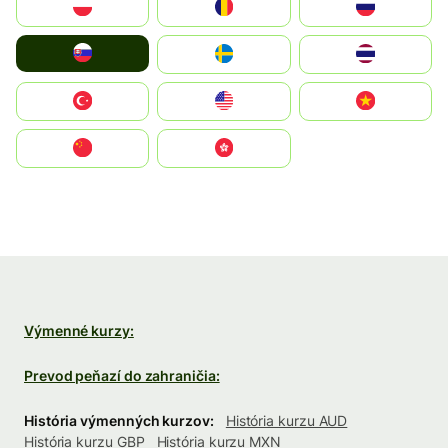
Polska
România
Россия
Slovensko
Ruoŧŧa
ไทย
Türkiye
United States
Vietnam
中国
中國香港特別行政區
Výmenné kurzy:
Prevod peňazí do zahraničia:
História výmenných kurzov:
História kurzu AUD
História kurzu GBP
História kurzu MXN