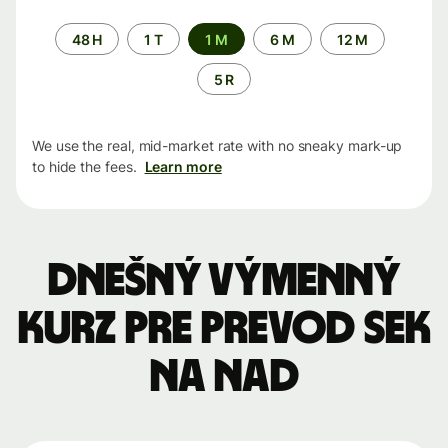
Time
48 H
1 T
1 M
6 M
12 M
period
5 R
We use the real, mid-market rate with no sneaky mark-up
to hide the fees.
Learn more
Dnešný výmenný
kurz pre prevod SEK
na NAD