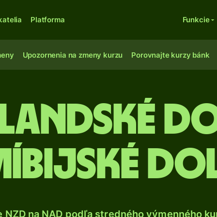
katelia
Platforma
Funkcie
meny
Upozornenia na zmeny kurzu
Porovnajte kurzy bánk
landské do
íbijské do
e NZD na NAD podľa stredného výmenného kur