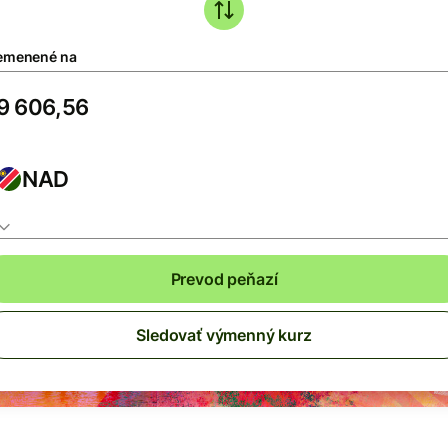
emenené na
NAD
Prevod peňazí
Sledovať výmenný kurz