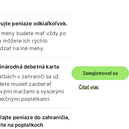
ujte peniaze odkiaľkoľvek.
 meny budete mať vždy po
a môžete ich rýchlo
dzať na iné meny.
inárodná debetná karta
Zaregistrovať sa
latbách v zahraničí sa už
ete musieť zaoberať
Čítať viac
vými maržami a vysokými
akčnými poplatkami.
lajte peniaze do zahraničia,
ite na poplatkoch