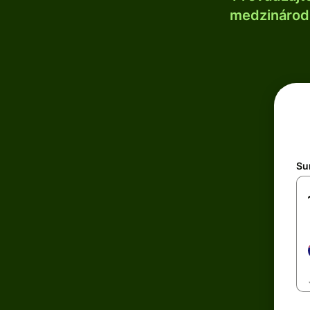
medzinárodn
Su