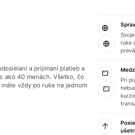
Sprav
Svoje
ruke 
prevá
dosielaní a prijímaní platieb a
Medz
iac ako 40 menách. Všetko, čo
Pri p
, máte vždy po ruke na jednom
nebud
kurzo
trans
Posie
ušetr