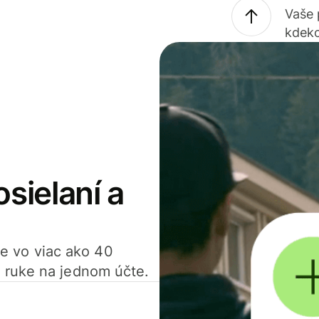
Vaše
kdeko
osielaní a
ťte vo viac ako 40
 ruke na jednom účte.