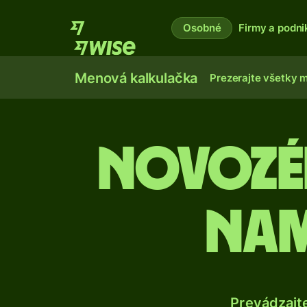
Osobné
Firmy a podni
Menová kalkulačka
Prezerajte všetky 
Novozé
nam
Prevádzajt