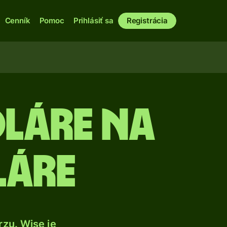
Cenník
Pomoc
Prihlásiť sa
Registrácia
láre na
láre
zu. Wise je