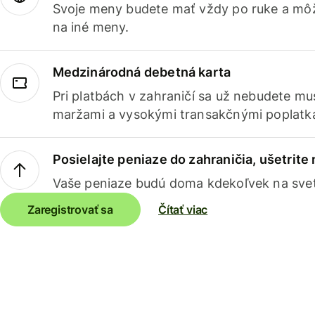
Svoje meny budete mať vždy po ruke a môž
na iné meny.
Medzinárodná debetná karta
Pri platbách v zahraničí sa už nebudete m
maržami a vysokými transakčnými poplatk
Posielajte peniaze do zahraničia, ušetrite
Vaše peniaze budú doma kdekoľvek na sve
Zaregistrovať sa
Čítať viac