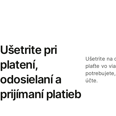
Ušetrite pri
Ušetrite na o
platení,
plaťte vo v
potrebujete
odosielaní a
účte.
prijímaní platieb