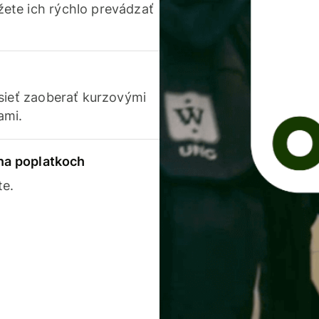
ete ich rýchlo prevádzať
usieť zaoberať kurzovými
ami.
 na poplatkoch
te.