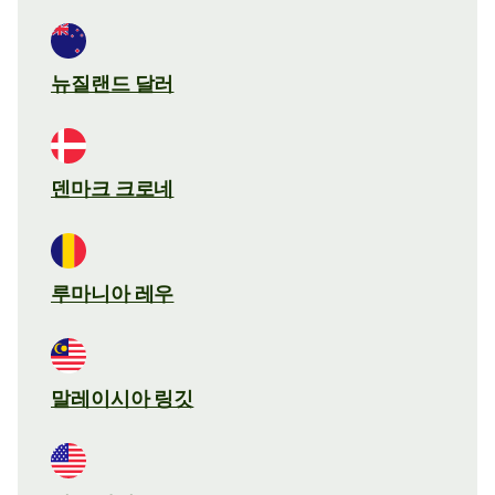
뉴질랜드 달러
덴마크 크로네
루마니아 레우
말레이시아 링깃