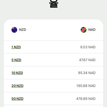
율
NZD
NAD
1
NZD
9.53
NAD
5
NZD
47.67
NAD
10
NZD
95.34
NAD
20
NZD
190.68
NAD
50
NZD
476.69
NAD