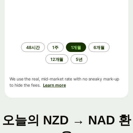
기
48시간
1주
1개월
6개월
간
12개월
5년
We use the real, mid-market rate with no sneaky mark-up
to hide the fees.
Learn more
오늘의 NZD → NAD 환