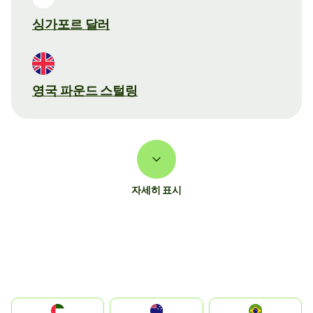
싱가포르 달러
영국 파운드 스털링
자세히 표시
الإمارات العربية المتحدة
Australia
Brazil