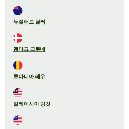
뉴질랜드 달러
덴마크 크로네
루마니아 레우
말레이시아 링깃