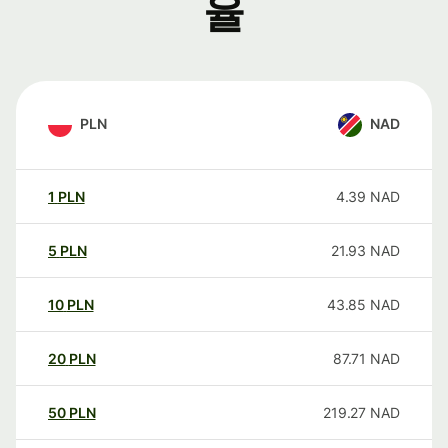
율
PLN
NAD
1
PLN
4.39
NAD
5
PLN
21.93
NAD
10
PLN
43.85
NAD
20
PLN
87.71
NAD
50
PLN
219.27
NAD