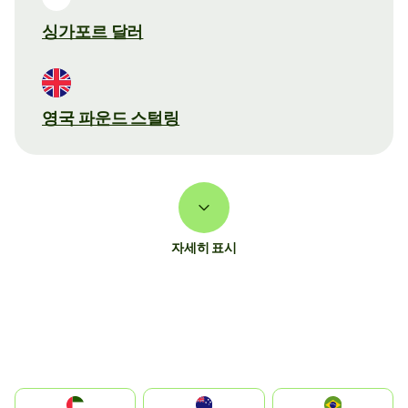
싱가포르 달러
영국 파운드 스털링
자세히 표시
الإمارات العربية المتحدة
Australia
Brazil