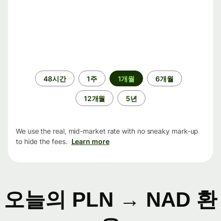
기
48시간
1주
1개월
6개월
간
12개월
5년
We use the real, mid-market rate with no sneaky mark-up
to hide the fees.
Learn more
오늘의 PLN → NAD 환