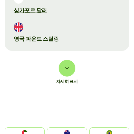
싱가포르 달러
영국 파운드 스털링
자세히 표시
الإمارات العربية المتحدة
Australia
Brazil