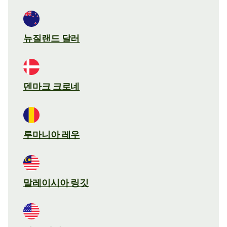
뉴질랜드 달러
덴마크 크로네
루마니아 레우
말레이시아 링깃