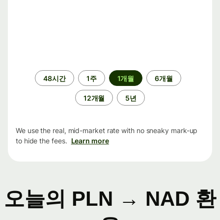
기
48시간
1주
1개월
6개월
간
12개월
5년
We use the real, mid-market rate with no sneaky mark-up
to hide the fees.
Learn more
오늘의 PLN → NAD 환