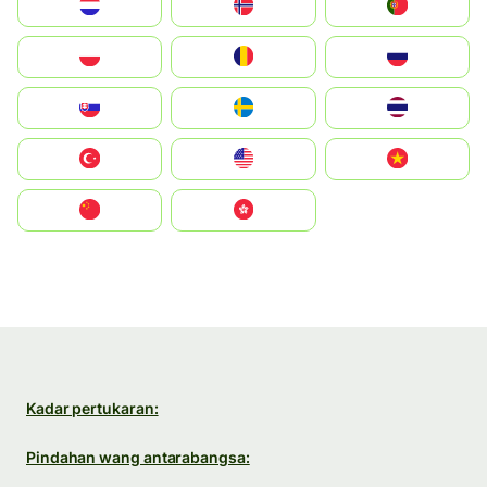
Nederland
Norge
Portugal
Polska
România
Россия
Slovensko
Ruoŧŧa
ไทย
Türkiye
United States
Vietnam
中国
中國香港特別行政區
Kadar pertukaran:
Pindahan wang antarabangsa: