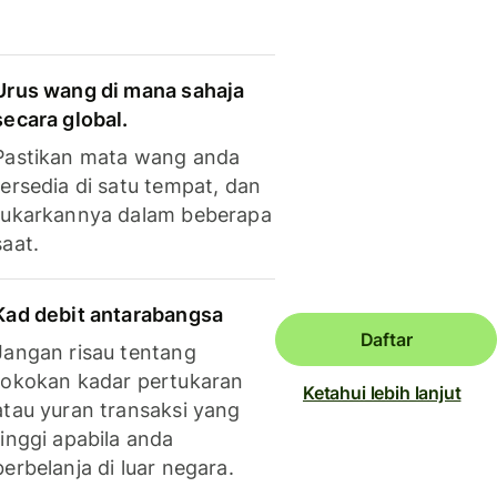
Urus wang di mana sahaja
secara global.
Pastikan mata wang anda
tersedia di satu tempat, dan
tukarkannya dalam beberapa
saat.
Kad debit antarabangsa
Daftar
Jangan risau tentang
tokokan kadar pertukaran
Ketahui lebih lanjut
atau yuran transaksi yang
tinggi apabila anda
berbelanja di luar negara.