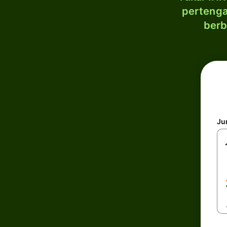
pertenga
berb
Ju