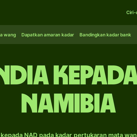
Ciri-
a wang
Dapatkan amaran kadar
Bandingkan kadar bank
India kepad
Namibia
 kepada NAD pada kadar pertukaran mata wan