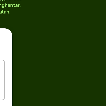
nghantar,
atan.