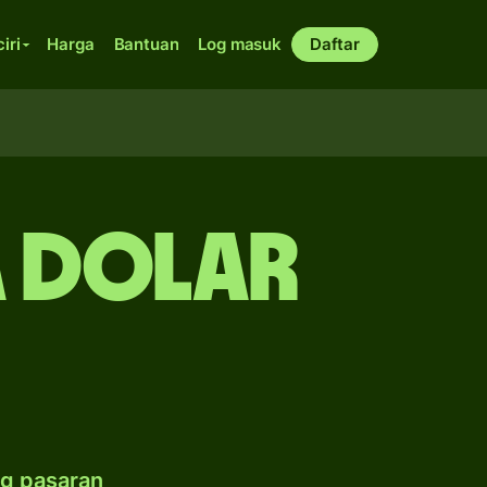
ciri
Harga
Bantuan
Log masuk
Daftar
a dolar
g pasaran