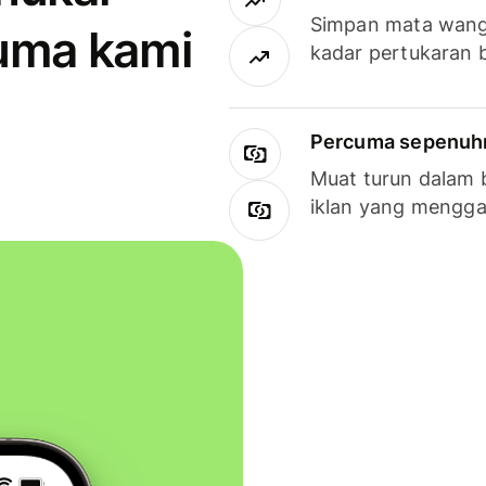
Simpan mata wan
uma kami
kadar pertukaran 
Percuma sepenuhny
Muat turun dalam 
iklan yang mengg