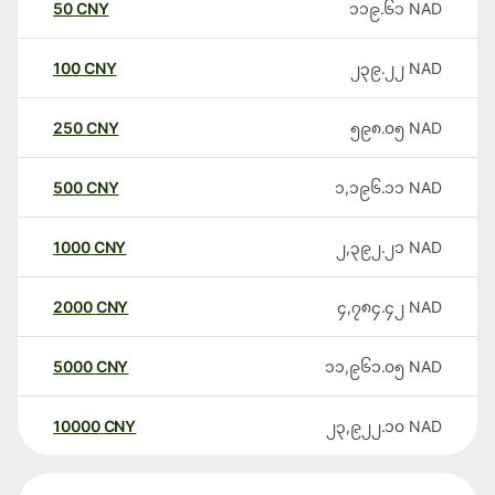
50
CNY
၁၁၉.၆၁
NAD
100
CNY
၂၃၉.၂၂
NAD
250
CNY
၅၉၈.၀၅
NAD
500
CNY
၁,၁၉၆.၁၁
NAD
1000
CNY
၂,၃၉၂.၂၁
NAD
2000
CNY
၄,၇၈၄.၄၂
NAD
5000
CNY
၁၁,၉၆၁.၀၅
NAD
10000
CNY
၂၃,၉၂၂.၁၀
NAD