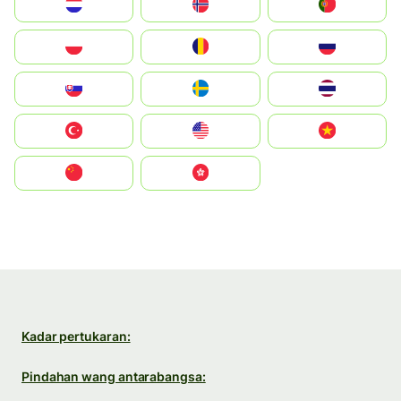
Nederland
Norge
Portugal
Polska
România
Россия
Slovensko
Ruoŧŧa
ไทย
Türkiye
United States
Vietnam
中国
中國香港特別行政區
Kadar pertukaran:
Pindahan wang antarabangsa: