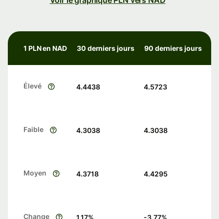
Voir le graphique PLN vers NAD
1 PLN en NAD
30 derniers jours
90 derniers jours
Élevé
4.4438
4.5723
Faible
4.3038
4.3038
Moyen
4.3718
4.4295
Change
1.17
%
-3.77
%