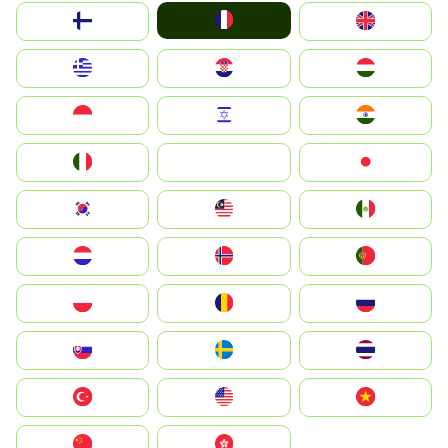
France
Suomi
United Kingdom
Greece
Hrvatska
Magyarország
Indonesia
Israel
India
Italia
JA
Japan
South Korea
Malay
Mexico
Nederland
Norge
Portugal
Polska
România
Россия
Slovensko
Ruoŧŧa
ไทย
Türkiye
United States
Vietnam
中国
中國香港特別行政區