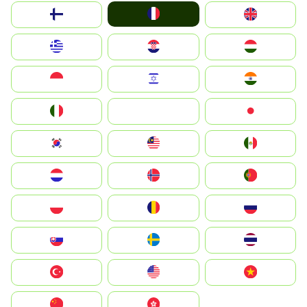
France
Suomi
United Kingdom
Greece
Hrvatska
Magyarország
Indonesia
Israel
India
Italia
JA
Japan
South Korea
Malay
Mexico
Nederland
Norge
Portugal
Polska
România
Россия
Slovensko
Ruoŧŧa
ไทย
Türkiye
United States
Vietnam
中国
中國香港特別行政區