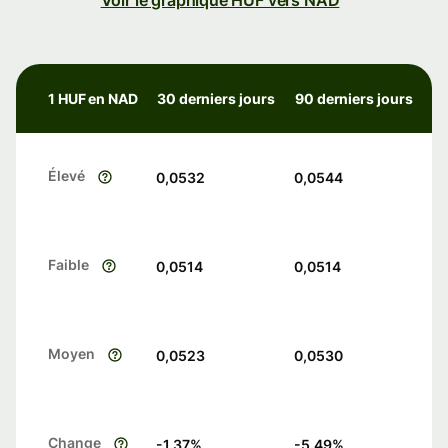
Voir le graphique HUF vers NAD
1 HUF en NAD
30 derniers jours
90 derniers jours
Élevé
0,0532
0,0544
Faible
0,0514
0,0514
Moyen
0,0523
0,0530
Change
-1.37
%
-5.49
%