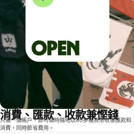
消費、匯款、收款兼慳錢
只需一個帳戶，即可隨時隨地以40多種貨幣收發匯款和
消費，同時節省費用。