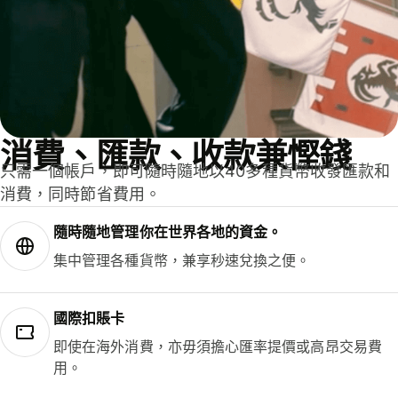
消費、匯款、收款兼慳錢
只需一個帳戶，即可隨時隨地以40多種貨幣收發匯款和
消費，同時節省費用。
隨時隨地管理你在世界各地的資金。
集中管理各種貨幣，兼享秒速兌換之便。
國際扣賬卡
即使在海外消費，亦毋須擔心匯率提價或高昂交易費
用。