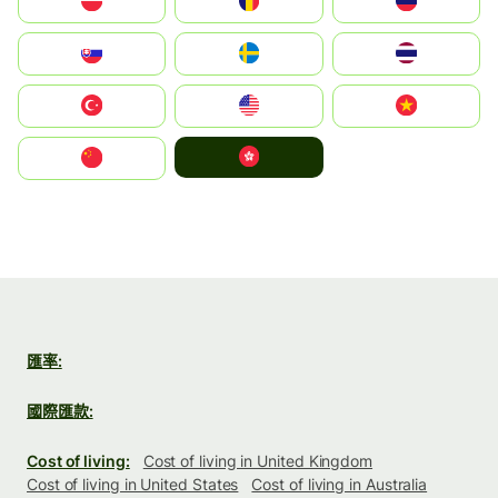
Polska
România
Россия
Slovensko
Ruoŧŧa
ไทย
Türkiye
United States
Vietnam
中國香港特別行政區
中国
匯率:
國際匯款:
Cost of living:
Cost of living in United Kingdom
Cost of living in United States
Cost of living in Australia