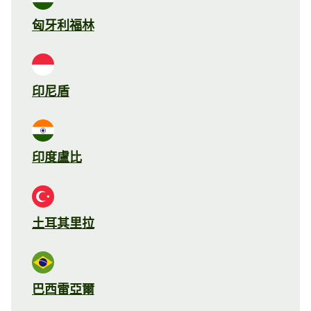
匈牙利福林
印尼盾
印度盧比
土耳其里拉
巴西雷亞爾