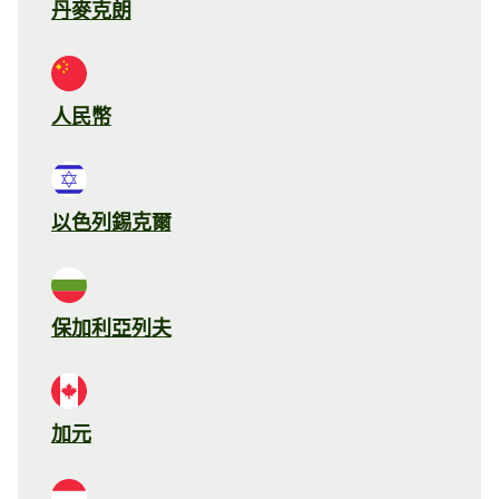
丹麥克朗
人民幣
以色列錫克爾
保加利亞列夫
加元