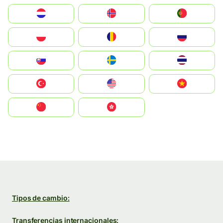
Nederland
Norge
Portugal
Polska
România
Россия
Slovensko
Ruoŧŧa
ไทย
Türkiye
United States
Vietnam
中国
中國香港特別行政區
Tipos de cambio:
Transferencias internacionales: