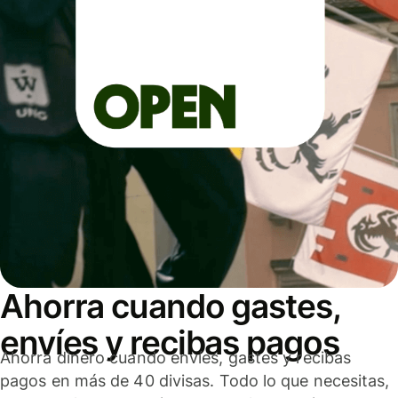
Ahorra cuando gastes,
envíes y recibas pagos
Ahorra dinero cuando envíes, gastes y recibas
pagos en más de 40 divisas. Todo lo que necesitas,