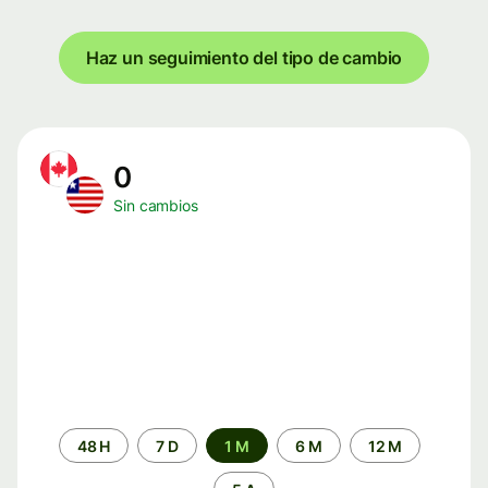
Haz un seguimiento del tipo de cambio
0
Sin cambios
Periodo
48 H
7 D
1 M
6 M
12 M
de
tiempo