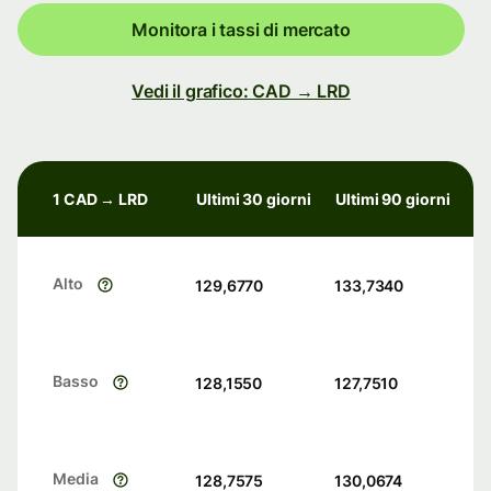
Monitora i tassi di mercato
Vedi il grafico: CAD → LRD
1 CAD → LRD
Ultimi 30 giorni
Ultimi 90 giorni
Alto
129,6770
133,7340
Basso
128,1550
127,7510
Media
128,7575
130,0674