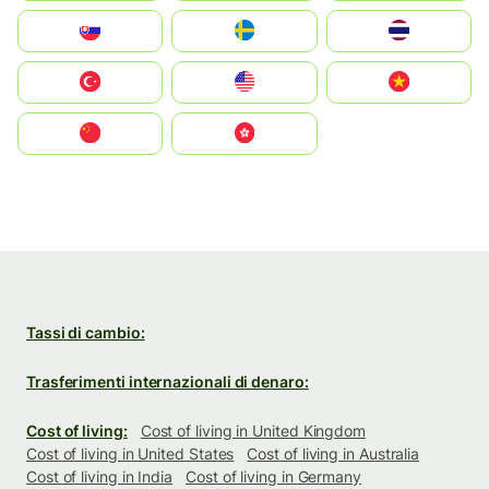
Slovensko
Ruoŧŧa
ไทย
Türkiye
United States
Vietnam
中国
中國香港特別行政區
Tassi di cambio:
Trasferimenti internazionali di denaro:
Cost of living:
Cost of living in United Kingdom
Cost of living in United States
Cost of living in Australia
Cost of living in India
Cost of living in Germany