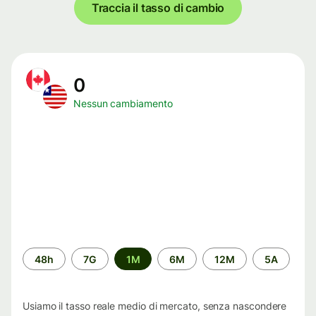
Traccia il tasso di cambio
0
Nessun cambiamento
Periodo
48h
7G
1M
6M
12M
5A
di
tempo
Usiamo il tasso reale medio di mercato, senza nascondere