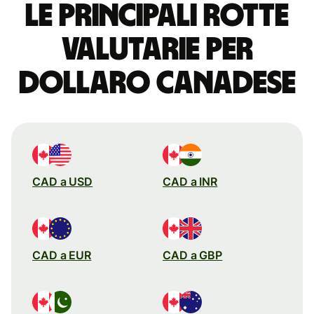
Le principali rotte
valutarie per
dollaro canadese
CAD a USD
CAD a INR
CAD a EUR
CAD a GBP