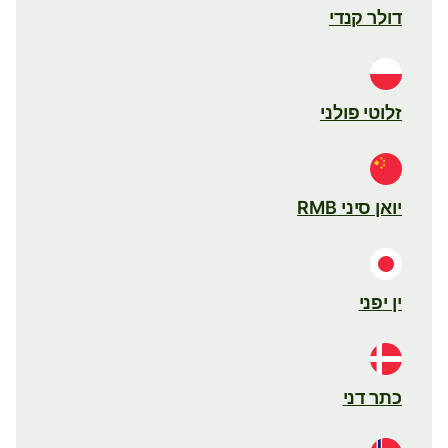
דולר קנדי
זלוטי פולני
יואן סיני RMB
ין יפני
כתר דני