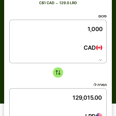
C$1 CAD ← 129.0 LRD
סכום
CAD
המרה ל-