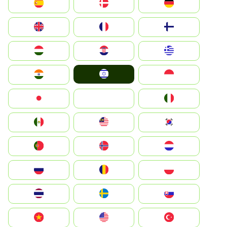
Deutschland
Denmark
España
Suomi
France
United Kingdom
Greece
Hrvatska
Magyarország
Israel
Indonesia
India
Italia
JA
Japan
South Korea
Malay
Mexico
Nederland
Norge
Portugal
Polska
România
Россия
Slovensko
Ruoŧŧa
ไทย
Türkiye
United States
Vietnam