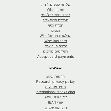
שליחת כספים לחו״ל
חשבון Wise
כרטיס חיוב בינלאומי
העברת סכום גדול
קבלת כסף
נכסים
הפלטפורמה של Wise
Wise Business
כרטיס חיוב עסקי
תשלומים מרובים
Accept card payments
משאבים
חדשות ובלוג
Research privacy policy
ממיר מטבעות
International stock ticker
קודי SWIFT/BIC
קודי IBAN
התראות שערים