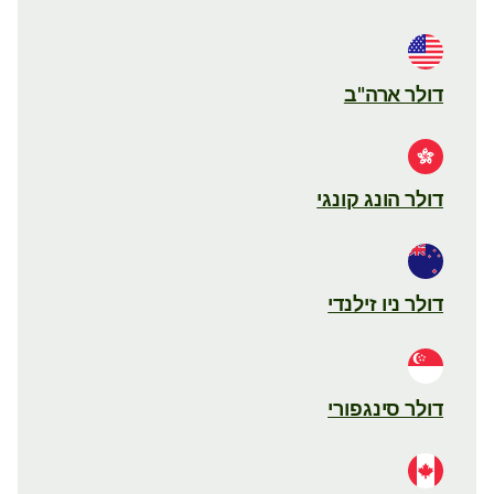
דולר ארה"ב
דולר הונג קונגי
דולר ניו זילנדי
דולר סינגפורי