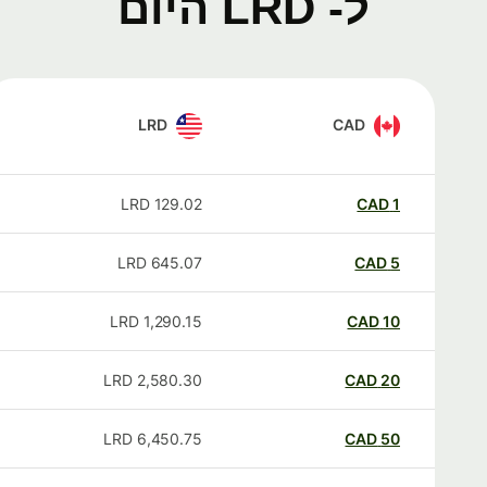
ל- LRD היום
LRD
CAD
LRD
129.02
CAD
1
LRD
645.07
CAD
5
LRD
1,290.15
CAD
10
LRD
2,580.30
CAD
20
LRD
6,450.75
CAD
50