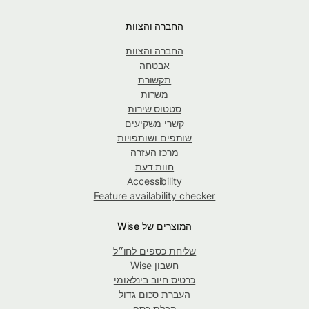
החברה והצוות
החברה והצוות
אבטחה
תקשורת
משרות
סטטוס שירות
קשרי משקיעים
שותפים ושותפויות
מרכז העזרה
חוות דעת
Accessibility
Feature availability checker
המוצרים של Wise
שליחת כספים לחו״ל
חשבון Wise
כרטיס חיוב בינלאומי
העברת סכום גדול
קבלת כסף