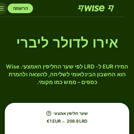
הרשמה
אירו לדולר ליברי
המירו EUR ל- LRD לפי שער החליפין האמצעי. Wise
הוא החשבון הבינלאומי לשליחה, להוצאה ולהמרת
כספים – ממש כמו מקומי.
שער חליפין אמצעי
€1 EUR ← 208.9 LRD