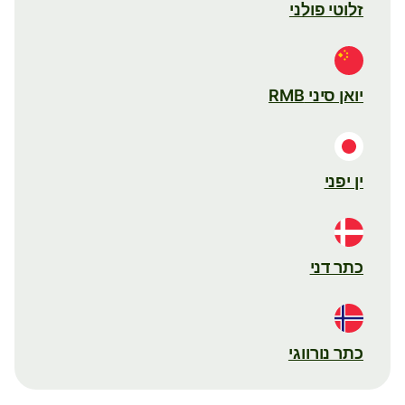
זלוטי פולני
יואן סיני RMB
ין יפני
כתר דני
כתר נורווגי