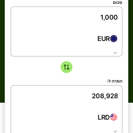
סכום
EUR
המרה ל-
LRD