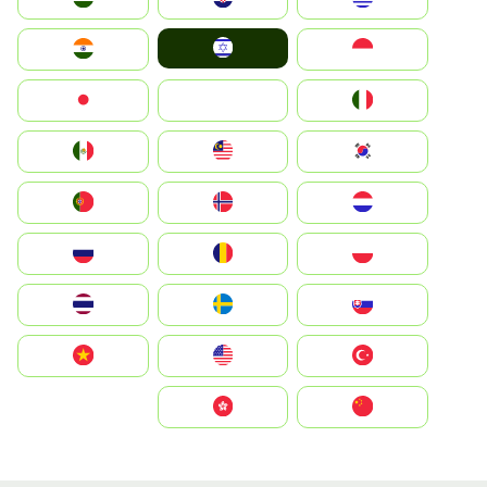
Israel
Indonesia
India
Italia
JA
Japan
South Korea
Malay
Mexico
Nederland
Norge
Portugal
Polska
România
Россия
Slovensko
Ruoŧŧa
ไทย
Türkiye
United States
Vietnam
中国
中國香港特別行政區