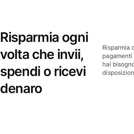
Risparmia ogni
Risparmia q
volta che invii,
pagamenti i
hai bisogn
spendi o ricevi
disposizio
denaro