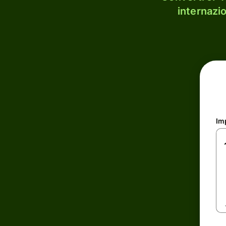
internazi
Im