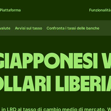
Piattaforma
Funzionalità
 valute
Avvisi sul tasso
Confronta i tassi delle banche
giapponesi 
llari liberi
in LRD al tasso di cambio medio di mercato. W