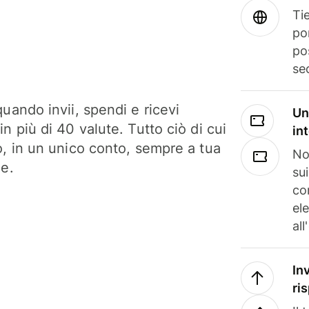
Tie
po
po
se
uando invii, spendi e ricevi
Un
n più di 40 valute. Tutto ciò di cui
in
o, in un unico conto, sempre a tua
No
ne.
su
co
el
all
In
ri