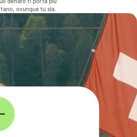
 tuo denaro ti porta più
ntano, ovunque tu sia.