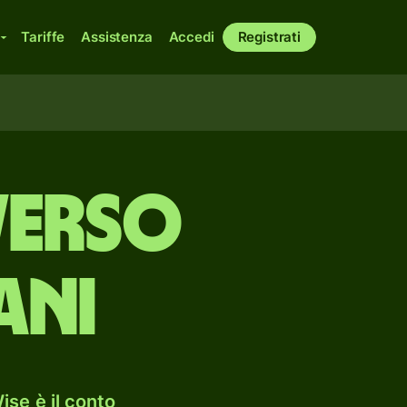
Tariffe
Assistenza
Accedi
Registrati
verso
ani
ise è il conto