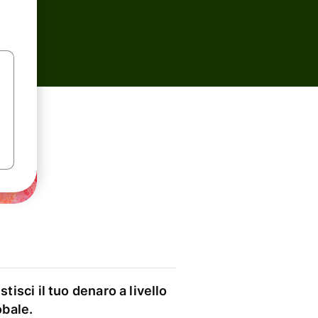
stisci il tuo denaro a livello
obale.