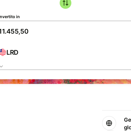
nvertito in
LRD
Ge
gl