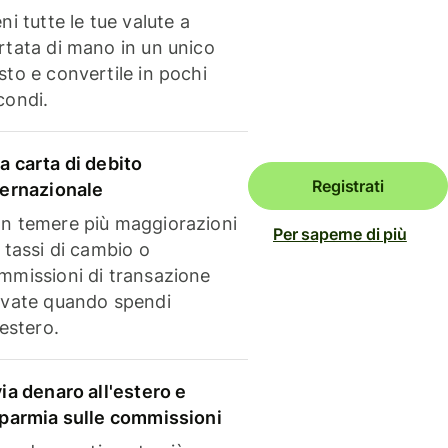
ni tutte le tue valute a
rtata di mano in un unico
sto e convertile in pochi
condi.
a carta di debito
Registrati
ternazionale
n temere più maggiorazioni
Per saperne di più
i tassi di cambio o
mmissioni di transazione
evate quando spendi
'estero.
via denaro all'estero e
sparmia sulle commissioni