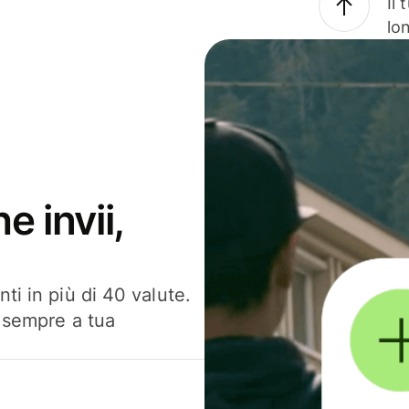
Il
lo
e invii,
ti in più di 40 valute.
, sempre a tua