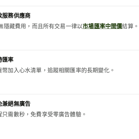
款服務供應商
e絕無隱藏費用，而且所有交易一律以
市場匯率中間價
結算。
時匯率
貨幣加入心水清單，追蹤相關匯率的長期變化。
免兼絕無廣告
程只需數秒，免費享受零廣告體驗。