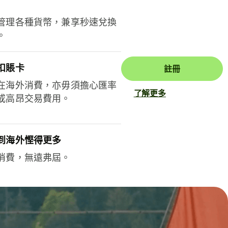
管理各種貨幣，兼享秒速兌換
。
扣賬卡
註冊
在海外消費，亦毋須擔心匯率
了解更多
或高昂交易費用。
到海外慳得更多
消費，無遠弗屆。