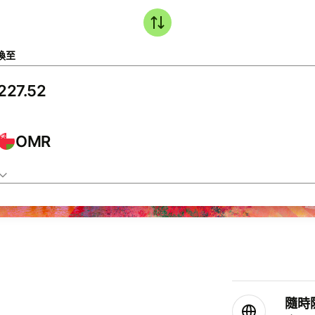
換至
OMR
隨時