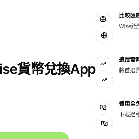
比較匯
Wis
追蹤實
se貨幣兌換App
將首選
費用全
下載過