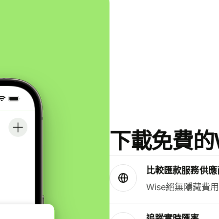
下載免費的W
比較匯款服務供應
Wise絕無隱藏費
追蹤實時匯率