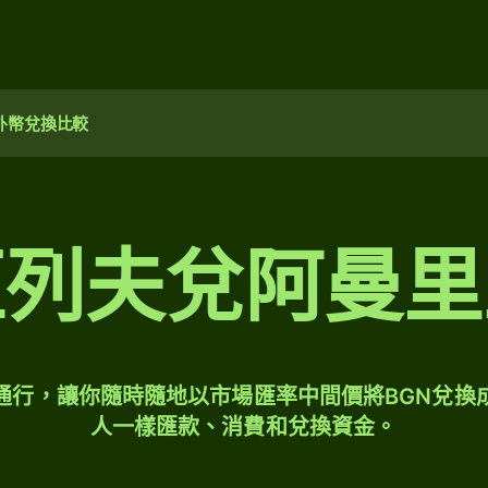
外幣兌換比較
亞列夫兌阿曼里
球通行，讓你隨時隨地以市場匯率中間價將BGN兌換
人一樣匯款、消費和兌換資金。