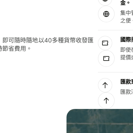
金。
集中
之便
國際
，即可隨時隨地以40多種貨幣收發匯
時節省費用。
即使
提價
匯款
匯款