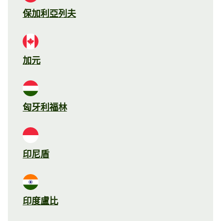
保加利亞列夫
加元
匈牙利福林
印尼盾
印度盧比