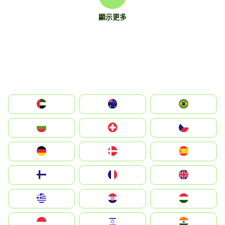
顯示更多
الإمارات العربية المتحدة
Australia
Brazil
България
Switzerland
Czechia
Deutschland
Denmark
España
Suomi
France
United Kingdom
Greece
Hrvatska
Magyarország
Indonesia
Israel
India