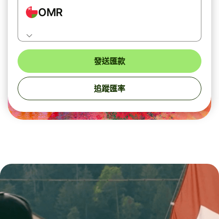
OMR
發送匯款
追蹤匯率