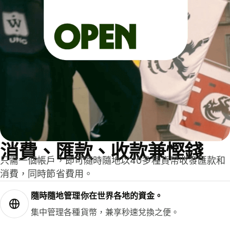
消費、匯款、收款兼慳錢
只需一個帳戶，即可隨時隨地以40多種貨幣收發匯款和
消費，同時節省費用。
隨時隨地管理你在世界各地的資金。
集中管理各種貨幣，兼享秒速兌換之便。