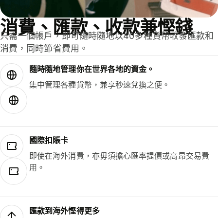
消費、匯款、收款兼慳錢
只需一個帳戶，即可隨時隨地以40多種貨幣收發匯款和
消費，同時節省費用。
隨時隨地管理你在世界各地的資金。
集中管理各種貨幣，兼享秒速兌換之便。
國際扣賬卡
即使在海外消費，亦毋須擔心匯率提價或高昂交易費
用。
匯款到海外慳得更多