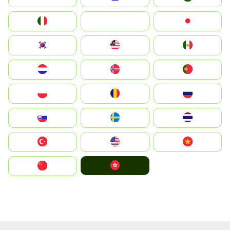
Italia
JA
Japan
South Korea
Malay
Mexico
Nederland
Norge
Portugal
Polska
România
Россия
Slovensko
Ruoŧŧa
ไทย
Türkiye
United States
Vietnam
中國香港特別行政區
中国