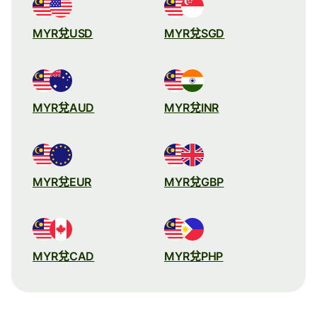
MYR兌USD
MYR兌SGD
MYR兌AUD
MYR兌INR
MYR兌EUR
MYR兌GBP
MYR兌CAD
MYR兌PHP